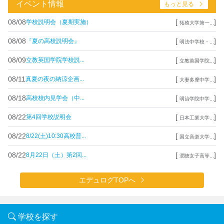
イベント情報
もっと見る
08/08
[
]
学校説明会（夏期実施）
拓殖大学第一...
08/08
[
]
『夏の高校説明会』
明法中学校・...
08/09
[
]
立教英国学院学校説...
立教英国学院...
08/11
[
]
真夏の夜の納涼企画...
大妻多摩中学...
08/18
[
]
高校校内見学会（中...
明治学院中学...
08/22
[
]
第4回学校説明会
日本工業大学...
08/22
[
]
8/22(土)10:30高校普...
国立音楽大学...
08/22
[
]
8月22日（土）第2回...
潤徳女子高等...
エデュログTOPへ
学校を探す