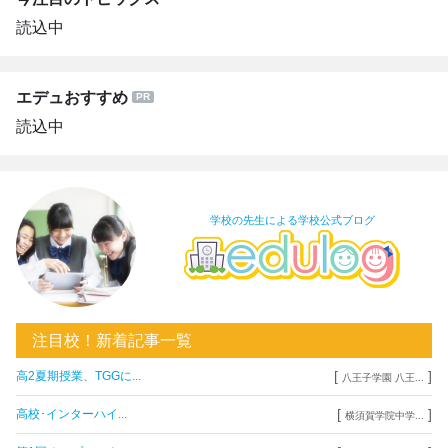
読込中
エデュおすすめ
読込中
学校の先生による学校公式ブログ
注目校！新着記事一覧
[
]
高2夏期授業、TGGに...
八王子学園 八王...
[
]
高校･インターハイ...
横須賀学院中学...