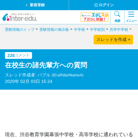
新規登録
ログイン
検索
メニュー
受験情報のトップ
受験情報の掲示板
中学校
中学校別
共学中学校
千
スレッドを作成 +
226
コメント
在校生の諸先輩方への質問
スレッド作成者: バブル
(ID:aRdipHkamoA)
2020年 02月 03日 15:24
現在、渋谷教育学園幕張中学校・高等学校に通われている