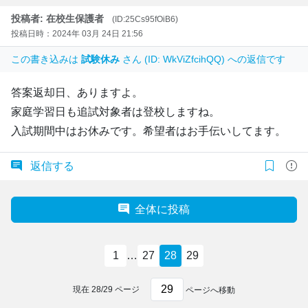
投稿者: 在校生保護者
(ID:25Cs95fOiB6)
投稿日時：2024年 03月 24日 21:56
この書き込みは
試験休み
さん (ID: WkViZfcihQQ) への返信です
答案返却日、ありますよ。
家庭学習日も追試対象者は登校しますね。
入試期間中はお休みです。希望者はお手伝いしてます。
返信する
全体に投稿
1
…
27
28
29
現在
28
/
29
ページ
ページへ移動