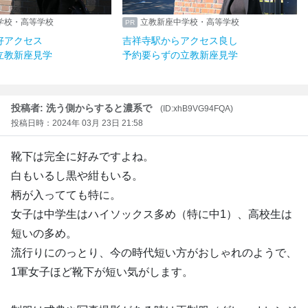
学校・高等学校
立教新座中学校・高等学校
好アクセス
吉祥寺駅からアクセス良し
立教新座見学
予約要らずの立教新座見学
投稿者: 洗う側からすると濃系で
(ID:xhB9VG94FQA)
投稿日時：2024年 03月 23日 21:58
靴下は完全に好みですよね。
白もいるし黒や紺もいる。
柄が入ってても特に。
女子は中学生はハイソックス多め（特に中1）、高校生は
短いの多め。
流行りにのっとり、今の時代短い方がおしゃれのようで、
1軍女子ほど靴下が短い気がします。