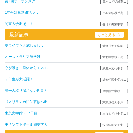
[
]
第1回オープンスク...
日本大学明誠高...
[
]
1年生対象進路説明...
日本大学櫻丘高...
[
]
関東大会出場！！
春日部共栄中学...
最新記事
もっと見る
[
]
夏ライブを実施しまし...
瀧野川女子学園...
[
]
オーストラリア語学研...
城北中学校・高...
[
]
心が動き、身体からエネル...
新渡戸文化中学...
[
]
３年生が大活躍！
成女学園中学校...
[
]
誰一人取り残さない世界を...
聖学院中学校・...
[
]
《スリランカ語学研修へ出...
東京成徳大学深...
[
]
東京女学館6・7日目
東京女学館中学...
[
]
中学ソフトボール部夏季大...
佼成学園女子中...