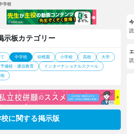
中学校
今
読
掲示板カテゴリー
エ
べて
中学校
幼稚園
小学校
高校
大学
読
・予備校・通信教育
インターナショナルスクール
の他
学校
に関する掲示版