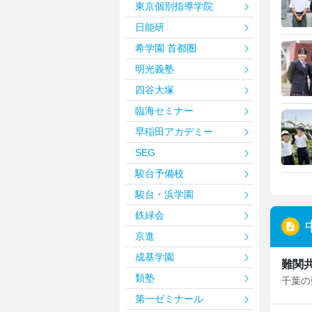
東京個別指導学院
さまざまな部活に取り組む生活を紹介
日能研
共立女子第二中学校高等学校
希学園 首都圏
何事にも挑戦！双子姉妹の学校生活
明光義塾
部活に留学も！なりたいを叶える学校
四谷大塚
臨海セミナー
日本大学藤沢高等学校・藤沢中学校
日大藤沢ならではの中高大連携
早稲田アカデミー
生物資源科学部との多彩なプログラム
SEG
駿台予備校
駿台・浜学園
鉄緑会
京進
成基学園
難関
類塾
第一ゼミナール