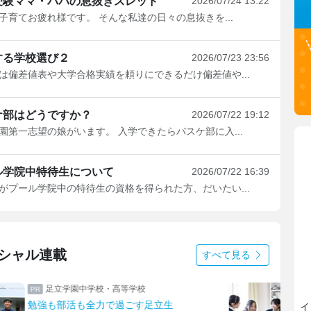
受験ママ・パパの息抜きスレッド
2026/07/24 13:22
子育てお疲れ様です。 そんな私達の日々の息抜きを...
する学校選び２
2026/07/23 23:56
偏差値表や大学合格実績を頼りにできるだけ偏差値や...
ケ部はどうですか？
2026/07/22 19:12
園第一志望の娘がいます。 入学できたらバスケ部に入...
ル学院中特待生について
2026/07/22 16:39
がプール学院中の特待生の資格を得られた方、だいたい...
シャル連載
すべて見る
桜丘中学・高等学校
教員と進路指導専属スタッフが支える
ハー
イ