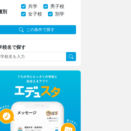
共学
男子校
種別
女子校
別学
この条件で探す
学校名で探す