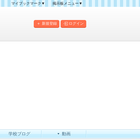
マイブックマーク▼
掲示板メニュー▼
クマーク一覧
掲示板の使い方
掲示板マップ
新規登録
ログイン
人気スレッドランキング
新規スレッド一覧
新着書き込み一覧
学校ブログ
動画