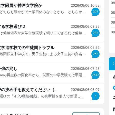
08
大学附属か神戸女学院か
2026/08/06 10:53
校則がどちらも緩やかで土曜日休みなことから、どちらかを第...
307
08
08
する学校選び２
2026/08/06 09:25
08
以前は偏差値表や大学合格実績を頼りにできるだけ偏差値や...
234
共学進学校での生徒間トラブル
2026/08/06 08:52
千葉の難関私立中学校で、男子生徒による女子生徒の弁当への...
252
一強の兆し
2026/08/06 07:23
YouTubeの再生数の変化率から、関西の中学受験では甲陽学院の...
2642
の決め手を教えてください（...
2026/08/06 05:07
いま塾選びの「加入/継続/離脱」の判断軸を個人で整理してい...
5