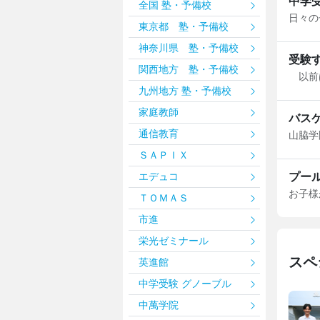
中学
全国 塾・予備校
日々の
東京都 塾・予備校
神奈川県 塾・予備校
受験
関西地方 塾・予備校
以前は
九州地方 塾・予備校
家庭教師
バス
通信教育
山脇学
ＳＡＰＩＸ
プー
エデュコ
お子様
ＴＯＭＡＳ
市進
栄光ゼミナール
スペ
英進館
中学受験 グノーブル
足立学園中学校・高等学校
中萬学院
勉強も部活も全力で過ごす足立生