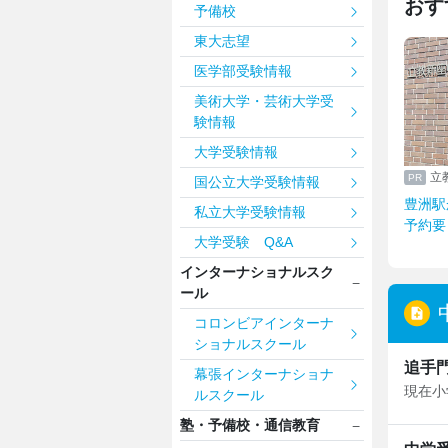
おす
予備校
東大志望
医学部受験情報
美術大学・芸術大学受
験情報
大学受験情報
立
国公立大学受験情報
豊洲駅
私立大学受験情報
予約要
大学受験 Q&A
インターナショナルスク
ール
コロンビアインターナ
ショナルスクール
追手門
幕張インターナショナ
現在小
ルスクール
塾・予備校・通信教育