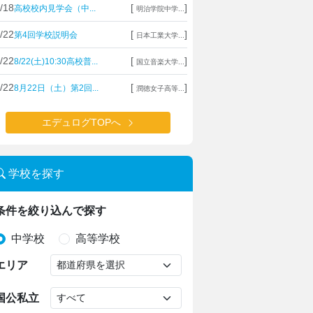
/18
[
]
高校校内見学会（中...
明治学院中学...
/22
[
]
第4回学校説明会
日本工業大学...
/22
[
]
8/22(土)10:30高校普...
国立音楽大学...
/22
[
]
8月22日（土）第2回...
潤徳女子高等...
エデュログTOPへ
学校を探す
条件を絞り込んで探す
中学校
高等学校
エリア
国公私立