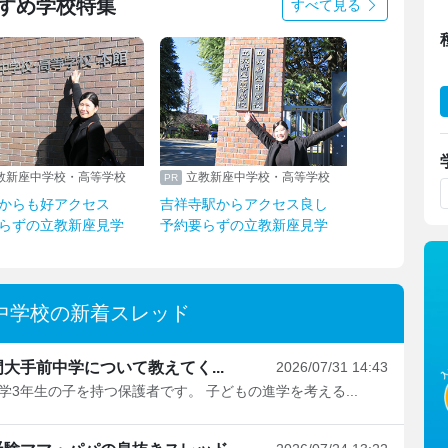
すめ学校特集
すべて見る
教新座中学校・高等学校
立教新座中学校・高等学校
からも好アクセス
吉祥寺駅からアクセス良し
らずの立教新座見学
予約要らずの立教新座見学
中学校の新着スレッド
大手前中学について教えてく...
2026/07/31 14:43
学3年生の子を持つ保護者です。 子どもの進学を考える...