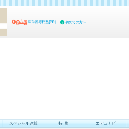
マイブッ
医学部専門塾[PR]
初めての方へ
スペシャル連載
特集
エデュナビ