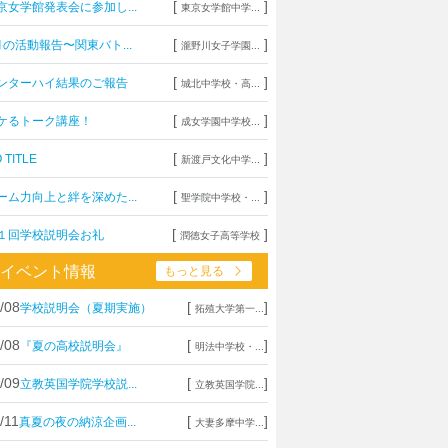
[
]
京女学館発表会に参加し...
東京女学館中学...
[
]
月の活動報告〜関東バト...
瀧野川女子学園...
[
]
ンターハイ結果のご報告
城北中学校・高...
[
]
ケるトーク講座！
成女学園中学校...
[
]
 TITLE
新渡戸文化中学...
[
]
ーム力向上と絆を深めた...
聖学院中学校・...
[
]
１回学校説明会お礼
潤徳女子高等学校
イベント情報
もっと見る
/08
[
]
学校説明会（夏期実施）
拓殖大学第一...
/08
[
]
『夏の高校説明会』
明法中学校・...
/09
[
]
立教英国学院学校説...
立教英国学院...
/11
[
]
真夏の夜の納涼企画...
大妻多摩中学...