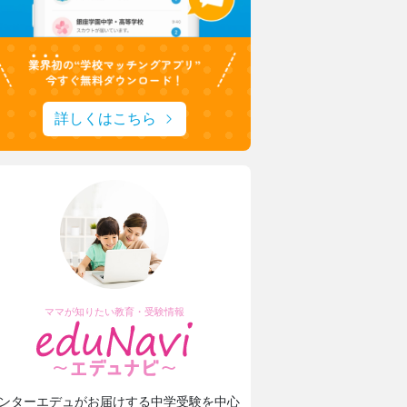
詳しくはこちら
ママが知りたい教育・受験情報
上野学園中学校・高等学校
東京家政大学
プやフルート！ひとり一つの楽器
新校長に就任！
ンターエデュがお届けする中学受験を中心