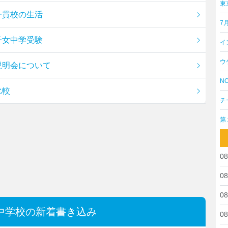
東
一貫校の生活
7
子女中学受験
イ
ウ
説明会について
NO
比較
チ
第
08
08
08
中学校の新着書き込み
08