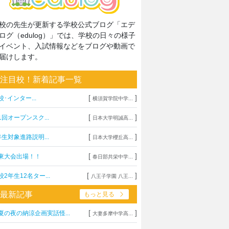
校の先生が更新する学校公式ブログ「エデ
ログ（edulog）」では、学校の日々の様子
イベント、入試情報などをブログや動画で
届けします。
注目校！新着記事一覧
[
]
校･インター...
横須賀学院中学...
[
]
1回オープンスク...
日本大学明誠高...
[
]
年生対象進路説明...
日本大学櫻丘高...
[
]
東大会出場！！
春日部共栄中学...
[
]
校2年生12名ター...
八王子学園 八王...
最新記事
もっと見る
[
]
夏の夜の納涼企画実話怪...
大妻多摩中学高...