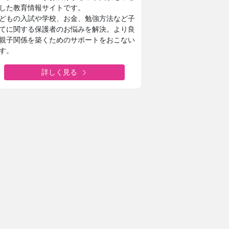
ならではのフィールドワーク
した教育情報サイトです。
どもの入試や学校、お金、勉強方法など子
てに関する保護者のお悩みを解決。より良
瀧野川女子学園中学高等学校
城西大学附属
親子関係を築くためのサポートをおこない
AIを“アシスタント”に
1分1秒を無駄に
す。
を形にする授業でキャリア教育
城西生「文武両
詳しく見る
日本大学豊山女子中学校・高等学校
安田学園中学
を形にデザインと機能性をアップ
一橋大・東京科
たちに託された夏服リニューアル
安田学園の進路