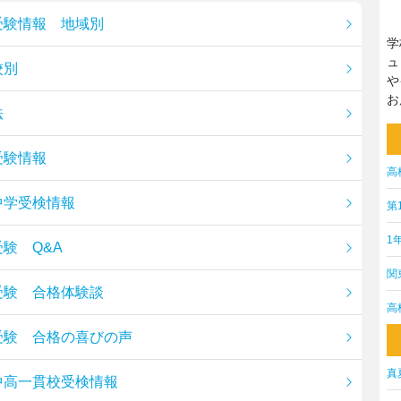
受験情報 地域別
学
ュ
校別
や
お
法
受験情報
高
中学受検情報
第
1
験 Q&A
関
受験 合格体験談
高
受験 合格の喜びの声
真
中高一貫校受検情報