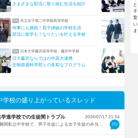
桜丘独自の学習支援体制とは
上野
と
子
育
八王子学園八王子中学校・高等学校
い
一橋大・東京科学大に合格！
生成
ま
先生とマンツーマンで描く未来
発想
女子聖学院中学校高等学校
英語グローバルとサイエンスを強化！
理想
「新たな女子聖」への改革
生徒
中学校の盛り上がっているスレッド
共学進学校での生徒間トラブル
2026/07/17 21:54
千葉の難関私立中学校で、男子生徒による女子生徒の弁当への...
251