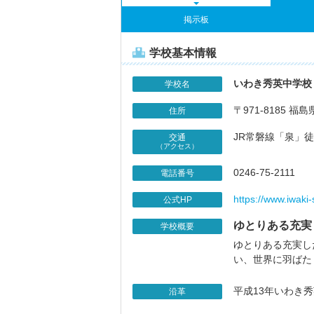
掲示板
学校基本情報
いわき秀英中学校
学校名
〒971-8185 福
住所
JR常磐線「泉」徒
交通
（アクセス）
0246-75-2111
電話番号
https://www.iwaki-
公式HP
ゆとりある充実
学校概要
ゆとりある充実し
い、世界に羽ばた
平成13年いわき
沿革