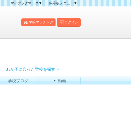
マイブックマーク▼
掲示板メニュー▼
クマーク一覧
掲示板の使い方
掲示板マップ
学校マッチング
ログイン
人気スレッドランキング
新規スレッド一覧
新着書き込み一覧
過去ログ
わが子に合った学校を探す⇒
学校ブログ
動画