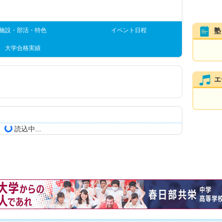
施設・部活・特色
イベント日程
塾
大学合格実績
エ
読込中...