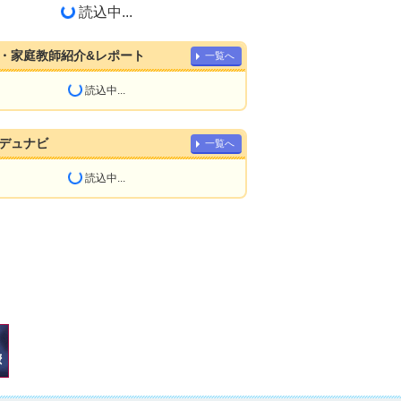
読込中...
・家庭教師紹介&レポート
一覧へ
読込中...
デュナビ
一覧へ
読込中...