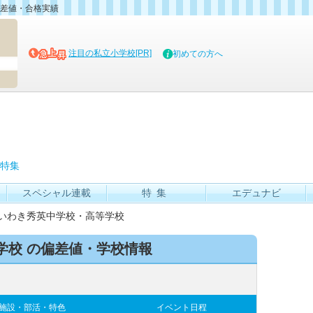
差値・合格実績
マイブッ
注目の私立小学校[PR]
初めての方へ
特集
スペシャル連載
特集
エデュナビ
いわき秀英中学校・高等学校
学校 の偏差値・学校情報
施設・部活・特色
イベント日程