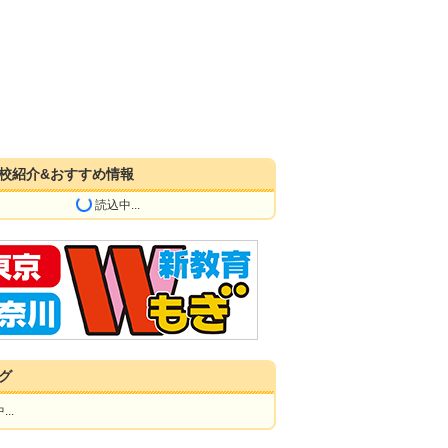
校紹介&おすすめ情報
読込中...
グ
..