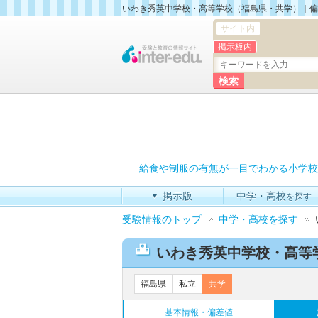
いわき秀英中学校・高等学校（福島県・共学）｜偏
サイト内
掲示板内
給食や制服の有無が一目でわかる小学校
掲示版
中学・高校
を探す
受験情報のトップ
中学・高校を探す
いわき秀英中学校・高等
福島県
私立
共学
基本情報・偏差値