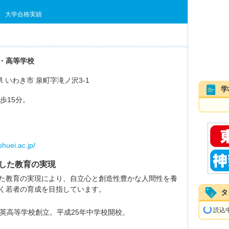
大学合格実績
・高等学校
島県 いわき市 泉町字滝ノ沢3-1
学
歩15分。
shuei.ac.jp/
した教育の実現
た教育の実現により、自立心と創造性豊かな人間性を養
く若者の育成を目指しています。
タ
読込中.
秀英高等学校創立。平成25年中学校開校。