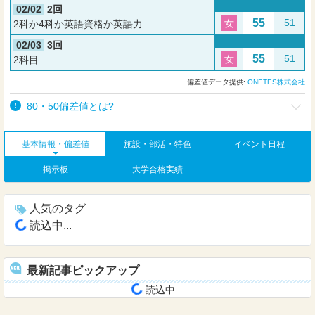
02/02
2回
55
51
女
2科か4科か英語資格か英語力
02/03
3回
55
51
女
2科目
偏差値データ提供:
ONETES株式会社
80・50偏差値とは?
基本情報・偏差値
施設・部活・特色
イベント日程
掲示板
大学合格実績
人気のタグ
読込中...
最新記事ピックアップ
読込中...