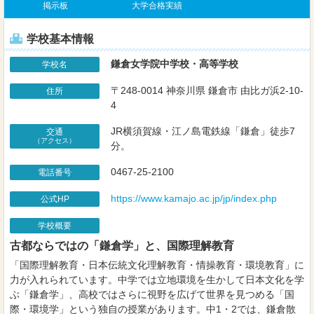
掲示板
大学合格実績
学校基本情報
鎌倉女学院中学校・高等学校
学校名
〒248-0014 神奈川県 鎌倉市 由比ガ浜2-10-
住所
4
JR横須賀線・江ノ島電鉄線「鎌倉」徒歩7
交通
（アクセス）
分。
0467-25-2100
電話番号
https://www.kamajo.ac.jp/jp/index.php
公式HP
学校概要
古都ならではの「鎌倉学」と、国際理解教育
「国際理解教育・日本伝統文化理解教育・情操教育・環境教育」に
力が入れられています。中学では立地環境を生かして日本文化を学
ぶ「鎌倉学」、高校ではさらに視野を広げて世界を見つめる「国
際・環境学」という独自の授業があります。中1・2では、鎌倉散