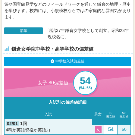
策や国宝館見学などのフィールドワークを通して鎌倉の地理・歴史
を学びます。校内には、小規模校ならではの家庭的な雰囲気があり
ます。
明治37年鎌倉女学校として創立。昭和23年
沿革
現校名に。
鎌倉女学院中学校・高等学校の偏差値
中学校入試偏差値
54
女子 80偏差値
(54- 55)
入試別の偏差値詳細
80
50
入試
男女
偏差値
偏差値
02/01
1回
54
50
女
4科か英語資格か英語力