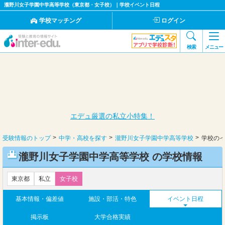
瀧野川女子学園中学高等学校（東京都・女子校）｜学校イベント日程
学校マッチング
ログイン
検索
メニュー
エデュ厳選の私立小特集！
受験情報のトップ
中学・高校を探す
瀧野川女子学園中学高等学校
学校の
瀧野川女子学園中学高等学校 の学校情報
東京都
私立
女子校
基本情報・偏差値
施設・部活・特色
イベント日程
掲示板
大学合格実績