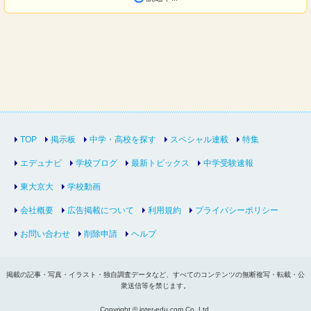
TOP
掲示板
中学・高校を探す
スペシャル連載
特集
エデュナビ
学校ブログ
最新トピックス
中学受験速報
東大京大
学校動画
会社概要
広告掲載について
利用規約
プライバシーポリシー
お問い合わせ
削除申請
ヘルプ
掲載の記事・写真・イラスト・独自調査データなど、すべてのコンテンツの無断複写・転載・公
衆送信等を禁じます。
Copyright © inter-edu.com Co.,Ltd.