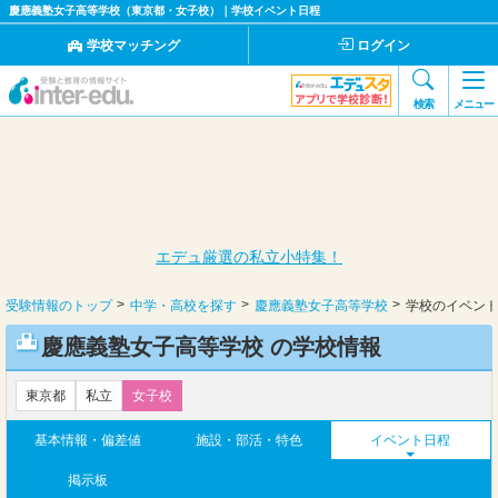
慶應義塾女子高等学校（東京都・女子校）｜学校イベント日程
学校マッチング
ログイン
検索
メニュー
エデュ厳選の私立小特集！
受験情報のトップ
中学・高校を探す
慶應義塾女子高等学校
学校のイベン
慶應義塾女子高等学校 の学校情報
東京都
私立
女子校
基本情報・偏差値
施設・部活・特色
イベント日程
掲示板