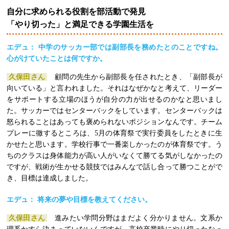
自分に求められる役割を部活動で発見
「やり切った」と満足できる学園生活を
エデュ： 中学のサッカー部では副部長を務めたとのことですね。
心がけていたことは何ですか。
久保田さん
顧問の先生から副部長を任されたとき、「副部長が
向いている」と言われました。それはなぜかなと考えて、リーダー
をサポートする立場のほうが自分の力が出せるのかなと思いまし
た。サッカーではセンターバックをしています。センターバックは
怒られることはあっても褒められないポジションなんです。チーム
プレーに徹するところは、5月の体育祭で実行委員をしたときに生
かせたと思います。学校行事で一番楽しかったのが体育祭です。う
ちのクラスは身体能力が高い人がいなくて勝てる気がしなかったの
ですが、戦術が生かせる競技ではみんなで話し合って勝つことがで
き、目標は達成しました。
エデュ： 将来の夢や目標を教えてください。
久保田さん
進みたい学問分野はまだよく分かりません。文系か