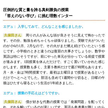
圧倒的な質と量を誇る真剣勝負の授業
「答えのない学び」に挑む理数インター
エデュ： 入学してみて、どんなことを感じましたか。
久保田さん
周りの人がみんな頭が良さそうに見えて怖かったで
す。その分、勉強をめちゃくちゃ頑張りました。受験で火がついた
のが小6の1月、2月なので、その火がまだ燃え続けていたという感
じです。小学校のときと違うのは復習の大事さでしょうか。数学や
英語は特にそうですが、前にやった単元が分かっている前提で授業
が進みます。1回授業を休んだだけで、すごく置いていかれた感じ
がします。授業数も多く、主要５教科だけで週27時間もあります。
月・水・金は7時間授業です。最初は土曜日まで授業があるという
だけでへとへとでした。部活も含めて1週間やり切ると、日曜の午
後はひたすら寝るという生活が1年続きました。
エデュ： 授業の手応えはどうですか。
久保田さん
僕が好きな代数の授業では「発展問題」を配ってく
れ、それを解いているのが楽しいです。英語も参考書が難しいから