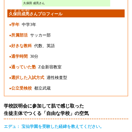
久保田 成亮さん
くぼた
せいすけ
久保田
成亮
さんプロフィール
学年
中学3年
所属部活
サッカー部
好きな教科
代数、英語
通学時間
30分
通っていた塾
Z会新宿教室
選択した入試方式
適性検査型
公立受検校
都立武蔵
学校説明会に参加して肌で感じ取った
生徒主体でつくる「自由な学校」の空気
エデュ： 宝仙学園を受験した経緯を教えてください。