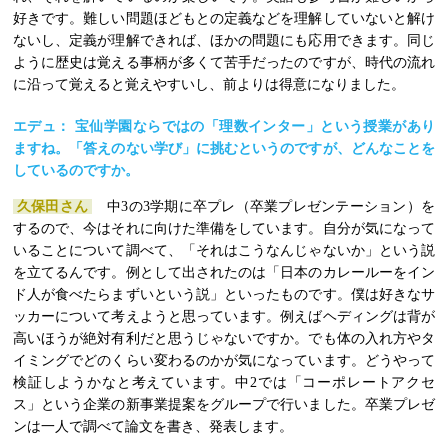
好きです。難しい問題ほどもとの定義などを理解していないと解け
ないし、定義が理解できれば、ほかの問題にも応用できます。同じ
ように歴史は覚える事柄が多くて苦手だったのですが、時代の流れ
に沿って覚えると覚えやすいし、前よりは得意になりました。
エデュ： 宝仙学園ならではの「理数インター」という授業があり
ますね。「答えのない学び」に挑むというのですが、どんなことを
しているのですか。
久保田さん
中3の3学期に卒プレ（卒業プレゼンテーション）を
するので、今はそれに向けた準備をしています。自分が気になって
いることについて調べて、「それはこうなんじゃないか」という説
を立てるんです。例として出されたのは「日本のカレールーをイン
ド人が食べたらまずいという説」といったものです。僕は好きなサ
ッカーについて考えようと思っています。例えばヘディングは背が
高いほうが絶対有利だと思うじゃないですか。でも体の入れ方やタ
イミングでどのくらい変わるのかが気になっています。どうやって
検証しようかなと考えています。中2では「コーポレートアクセ
ス」という企業の新事業提案をグループで行いました。卒業プレゼ
ンは一人で調べて論文を書き、発表します。