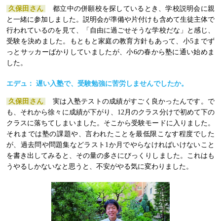
久保田さん
都立中の併願校を探しているとき、学校説明会に親
と一緒に参加しました。説明会が準備や片付けも含めて生徒主体で
行われているのを見て、「自由に過ごせそうな学校だな」と感じ、
受験を決めました。もともと家庭の教育方針もあって、小5までず
っとサッカーばかりしていましたが、小6の春から塾に通い始めま
した。
エデュ： 遅い入塾で、受験勉強に苦労しませんでしたか。
久保田さん
実は入塾テストの成績がすごく良かったんです。で
も、それから徐々に成績が下がり、12月のクラス分けで初めて下の
クラスに落ちてしまいました。そこから受験モードに入りました。
それまでは塾の課題や、言われたことを最低限こなす程度でした
が、過去問や問題集などラスト1か月でやらなければいけないこと
を書き出してみると、その量の多さにびっくりしました。これはも
うやるしかないなと思うと、不安がやる気に変わりました。