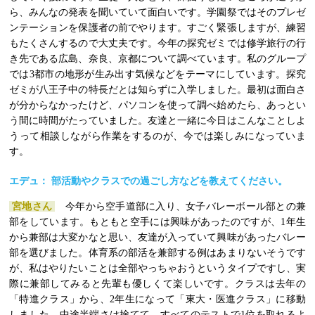
ら、みんなの発表を聞いていて面白いです。学園祭ではそのプレゼ
ンテーションを保護者の前でやります。すごく緊張しますが、練習
もたくさんするので大丈夫です。今年の探究ゼミでは修学旅行の行
き先である広島、奈良、京都について調べています。私のグループ
では3都市の地形が生み出す気候などをテーマにしています。探究
ゼミが八王子中の特長だとは知らずに入学しました。最初は面白さ
が分からなかったけど、パソコンを使って調べ始めたら、あっとい
う間に時間がたっていました。友達と一緒に今日はこんなことしよ
うって相談しながら作業をするのが、今では楽しみになっていま
す。
エデュ： 部活動やクラスでの過ごし方などを教えてください。
宮地さん
今年から空手道部に入り、女子バレーボール部との兼
部をしています。もともと空手には興味があったのですが、1年生
から兼部は大変かなと思い、友達が入っていて興味があったバレー
部を選びました。体育系の部活を兼部する例はあまりないそうです
が、私はやりたいことは全部やっちゃおうというタイプですし、実
際に兼部してみると先輩も優しくて楽しいです。クラスは去年の
「特進クラス」から、2年生になって「東大・医進クラス」に移動
しました。中途半端さは捨てて、すべてのテストで1位を取れるよ