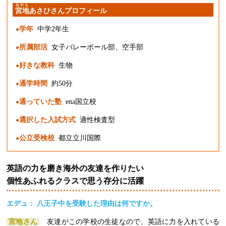
みやち
宮地
あさひ
さんプロフィール
学年
中学2年生
所属部活
女子バレーボール部、空手部
好きな教科
生物
通学時間
約50分
通っていた塾
ena国立校
選択した入試方式
適性検査型
公立受検校
都立立川国際
英語の力を磨き海外の友達を作りたい
個性あふれるクラスで思う存分に活躍
エデュ： 八王子中を受験した理由は何ですか。
宮地さん
友達がこの学校の生徒なので、英語に力を入れている