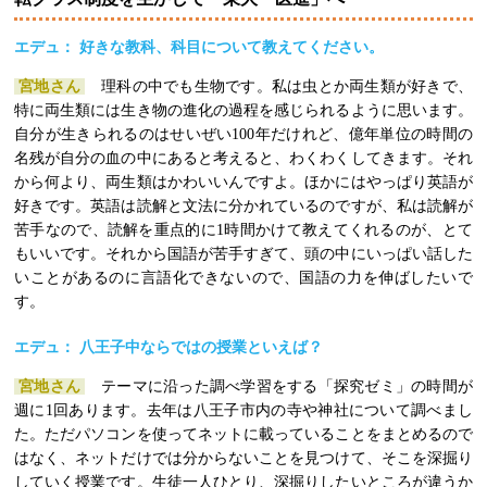
エデュ： 好きな教科、科目について教えてください。
宮地さん
理科の中でも生物です。私は虫とか両生類が好きで、
特に両生類には生き物の進化の過程を感じられるように思います。
自分が生きられるのはせいぜい100年だけれど、億年単位の時間の
名残が自分の血の中にあると考えると、わくわくしてきます。それ
から何より、両生類はかわいいんですよ。ほかにはやっぱり英語が
好きです。英語は読解と文法に分かれているのですが、私は読解が
苦手なので、読解を重点的に1時間かけて教えてくれるのが、とて
もいいです。それから国語が苦手すぎて、頭の中にいっぱい話した
いことがあるのに言語化できないので、国語の力を伸ばしたいで
す。
エデュ： 八王子中ならではの授業といえば？
宮地さん
テーマに沿った調べ学習をする「探究ゼミ」の時間が
週に1回あります。去年は八王子市内の寺や神社について調べまし
た。ただパソコンを使ってネットに載っていることをまとめるので
はなく、ネットだけでは分からないことを見つけて、そこを深掘り
していく授業です。生徒一人ひとり、深掘りしたいところが違うか