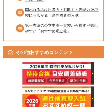
問われるのは思考力・判断力・表現力 私立
02
校にも広がる「適性検査型入試」
第一志望の公立中高一貫校から探す 併願し
08
やすい「おすすめ私立校」
その他おすすめコンテンツ