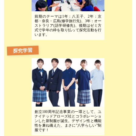
前期のテーマは1年：八王子、2年：京
都・奈良・広島(修学旅行先)、3年：オー
ストラリア(語学研修先)、後期はゼミ方
式で学年の枠を取り払って探究活動を行
います。
探究学習
創立100周年記念事業の一環として、ユ
ナイテッドアローズ社とコラボレーショ
ンした新制服が誕生。デザイン性と機能
性を兼ね備えた、まさに“八学らしい”制
服です！