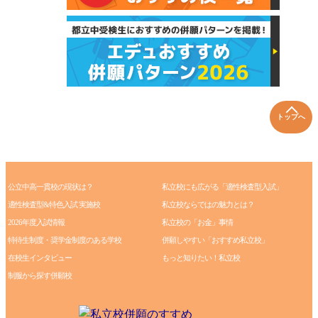
トップへ
公立中高一貫校の現状は？
私立校にも広がる「適性検査型入試」
適性検査型&特色入試 実施校
私立校ならではの魅力とは？
2026年度入試情報
私立校の「お金」事情
特待生制度・奨学金制度のある学校
併願しやすい「おすすめ私立校」
在校生インタビュー
もっと知りたい！私立校
制服から探す併願校