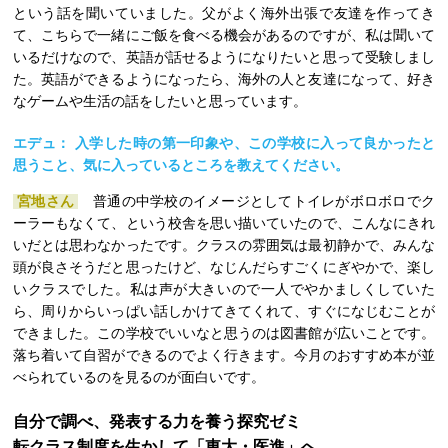
という話を聞いていました。父がよく海外出張で友達を作ってき
て、こちらで一緒にご飯を食べる機会があるのですが、私は聞いて
いるだけなので、英語が話せるようになりたいと思って受験しまし
た。英語ができるようになったら、海外の人と友達になって、好き
なゲームや生活の話をしたいと思っています。
エデュ： 入学した時の第一印象や、この学校に入って良かったと
思うこと、気に入っているところを教えてください。
宮地さん
普通の中学校のイメージとしてトイレがボロボロでク
ーラーもなくて、という校舎を思い描いていたので、こんなにきれ
いだとは思わなかったです。クラスの雰囲気は最初静かで、みんな
頭が良さそうだと思ったけど、なじんだらすごくにぎやかで、楽し
いクラスでした。私は声が大きいので一人でやかましくしていた
ら、周りからいっぱい話しかけてきてくれて、すぐになじむことが
できました。この学校でいいなと思うのは図書館が広いことです。
落ち着いて自習ができるのでよく行きます。今月のおすすめ本が並
べられているのを見るのが面白いです。
自分で調べ、発表する力を養う探究ゼミ
転クラス制度を生かして「東大・医進」へ