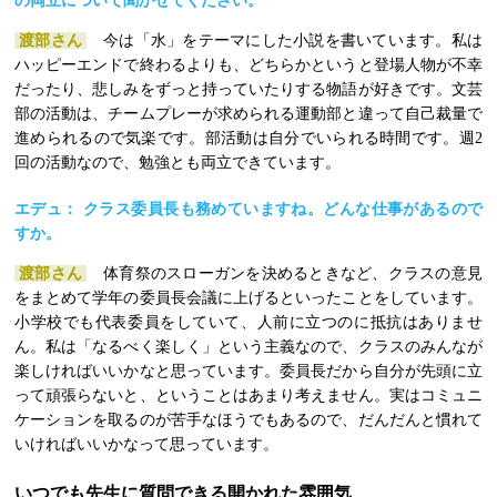
の両立について聞かせてください。
渡部さん
今は「水」をテーマにした小説を書いています。私は
ハッピーエンドで終わるよりも、どちらかというと登場人物が不幸
だったり、悲しみをずっと持っていたりする物語が好きです。文芸
部の活動は、チームプレーが求められる運動部と違って自己裁量で
進められるので気楽です。部活動は自分でいられる時間です。週2
回の活動なので、勉強とも両立できています。
エデュ： クラス委員長も務めていますね。どんな仕事があるので
すか。
渡部さん
体育祭のスローガンを決めるときなど、クラスの意見
をまとめて学年の委員長会議に上げるといったことをしています。
小学校でも代表委員をしていて、人前に立つのに抵抗はありませ
ん。私は「なるべく楽しく」という主義なので、クラスのみんなが
楽しければいいかなと思っています。委員長だから自分が先頭に立
って頑張らないと、ということはあまり考えません。実はコミュニ
ケーションを取るのが苦手なほうでもあるので、だんだんと慣れて
いければいいかなって思っています。
いつでも先生に質問できる開かれた雰囲気