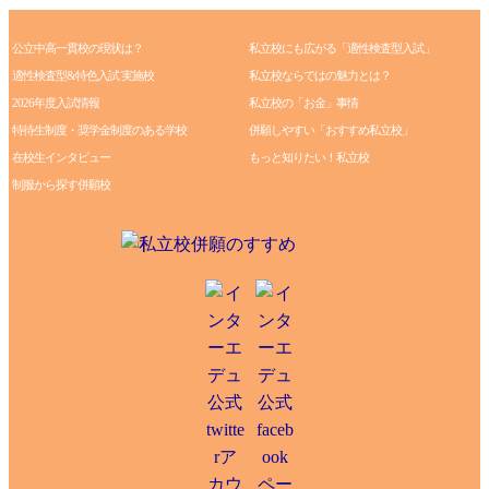
公立中高一貫校の現状は？
私立校にも広がる「適性検査型入試」
適性検査型&特色入試 実施校
私立校ならではの魅力とは？
2026年度入試情報
私立校の「お金」事情
特待生制度・奨学金制度のある学校
併願しやすい「おすすめ私立校」
在校生インタビュー
もっと知りたい！私立校
制服から探す併願校