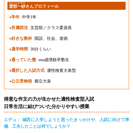
わたべ
かずさ
渡部
一紗
さんプロフィール
学年
中学1年
所属部活
文芸部／クラス委員長
好きな教科
国語、社会、道徳
通学時間
30分くらい
通っていた塾
ena成増校卒塾生
選択した入試方式
適性検査大泉型
公立受検校
都立大泉
得意な作文の力が生かせた適性検査型入試
日常生活に結びついた分かりやすい授業
エデュ： 城西に入学しようと思ったきっかけや、入試に向けて準
備、工夫したことは何でしょうか？