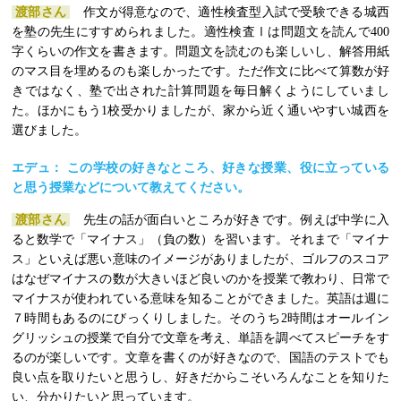
渡部さん
作文が得意なので、適性検査型入試で受験できる城西
を塾の先生にすすめられました。適性検査Ⅰは問題文を読んで400
字くらいの作文を書きます。問題文を読むのも楽しいし、解答用紙
のマス目を埋めるのも楽しかったです。ただ作文に比べて算数が好
きではなく、塾で出された計算問題を毎日解くようにしていまし
た。ほかにもう1校受かりましたが、家から近く通いやすい城西を
選びました。
エデュ： この学校の好きなところ、好きな授業、役に立っている
と思う授業などについて教えてください。
渡部さん
先生の話が面白いところが好きです。例えば中学に入
ると数学で「マイナス」（負の数）を習います。それまで「マイナ
ス」といえば悪い意味のイメージがありましたが、ゴルフのスコア
はなぜマイナスの数が大きいほど良いのかを授業で教わり、日常で
マイナスが使われている意味を知ることができました。英語は週に
７時間もあるのにびっくりしました。そのうち2時間はオールイン
グリッシュの授業で自分で文章を考え、単語を調べてスピーチをす
るのが楽しいです。文章を書くのが好きなので、国語のテストでも
良い点を取りたいと思うし、好きだからこそいろんなことを知りた
い、分かりたいと思っています。