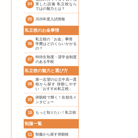
04
実した設備 私立校なら
ではの魅力とは？
05
2026年度入試情報
私立校のお金事情
私立校の「お金」事情
06
学費はどのくらいかかる
の？
特待生制度・奨学金制度
07
のある学校
私立校の魅力と選び方
第一志望の公立中高一貫
08
校から探す 併願しやす
い「おすすめ私立校」
併願校で輝く！在校生イ
09
ンタビュー
10
もっと知りたい！私立校
制服一覧
11
制服から探す併願校