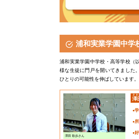
浦和実業学園中学
浦和実業学園中学校・高等学校（
様な生徒に門戸を開いてきました
ひとりの可能性を伸ばしています。
さわ
澤
学
所
好
澤田 歌歩さん