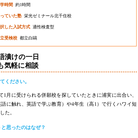
学時間
約1時間
っていた塾
栄光ゼミナール北千住校
択した入試方式
適性検査型
立受検校
都立白鷗
語漬けの一日
も気軽に相談
てください。
て1月に受けられる併願校を探していたときに浦実に出合い、
語に触れ、英語で学ぶ教育）や4年生（高1）で行くハワイ短
した。
うと思ったのはなぜ？