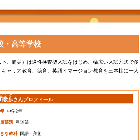
校・高等学校
以下、浦実）は適性検査型入試をはじめ、幅広い入試方式で多
。キャリア教育、徳育、英語イマージョン教育を三本柱に一人
だ
かほ
田
歌歩
さんプロフィール
年
中学2年
属部活
弓道部
きな教科
国語・美術