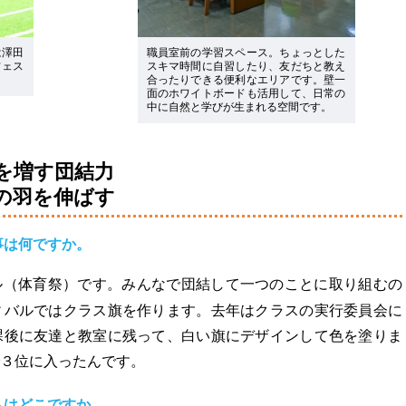
は澤田
職員室前の学習スペース。ちょっとした
フェス
スキマ時間に自習したり、友だちと教え
合ったりできる便利なエリアです。壁一
面のホワイトボードも活用して、日常の
中に自然と学びが生まれる空間です。
を増す団結力
の羽を伸ばす
事は何ですか。
ル（体育祭）です。みんなで団結して一つのことに取り組むの
ィバルではクラス旗を作ります。去年はクラスの実行委員会に
課後に友達と教室に残って、白い旗にデザインして色を塗りま
３位に入ったんです。
トはどこですか。