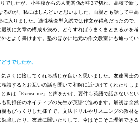
りでしたが、小学校からの人間関係が中3で切れ、高校で新し
なるのが、私にはしんどいと思いました。両親とも話して中高
塾に入りました。適性検査型入試では作文が得意だったので、
は最初に文章の構成を決め、どうすればうまくまとまるかを考
意外とよく書けます。塾のほかに地元の作文教室にも通ってい
てどうでしたか。
、気さくに接してくれる感じが良いと思いました。友達同士の
に相談するとお互いの話を聞いて和解に近づけてくれたりしま
きは「Excuse me」と声をかけ、要件も英語で話さないとい
ムも副担任のネイティブの先生が英語で進めます。最初は全然
両親もびっくりした様子で、文法ドリルやリスニングの教材を
に勉強したり、友達に聞いたりして、今はそこそこ理解できる