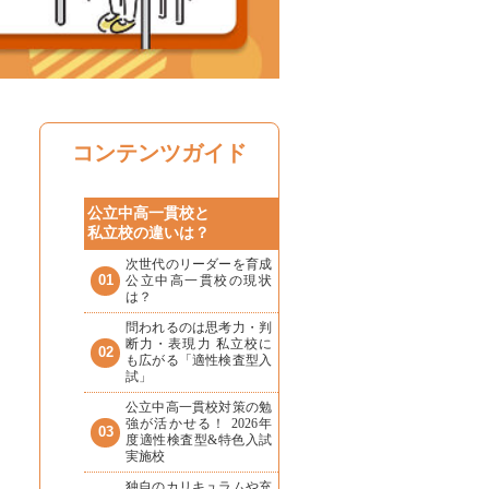
コンテンツガイド
公立中高一貫校と
私立校の違いは？
次世代のリーダーを育成
01
公立中高一貫校の現状
は？
問われるのは思考力・判
断力・表現力 私立校に
02
も広がる「適性検査型入
試」
公立中高一貫校対策の勉
強が活かせる！ 2026年
03
度適性検査型&特色入試
実施校
独自のカリキュラムや充