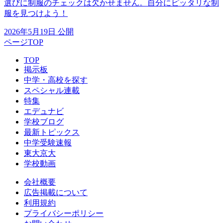
選びに制服のチェックは欠かせません。自分にピッタリな制
服を見つけよう！
2026年5月19日 公開
ページTOP
TOP
掲示板
中学・高校を探す
スペシャル連載
特集
エデュナビ
学校ブログ
最新トピックス
中学受験速報
東大京大
学校動画
会社概要
広告掲載について
利用規約
プライバシーポリシー