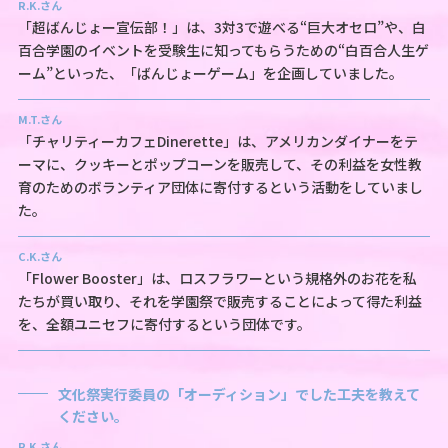
R.K.さん
「超ばんじょー宣伝部！」は、3対3で遊べる“巨大オセロ”や、白
百合学園のイベントを受験生に知ってもらうための“白百合人生ゲ
ーム”といった、「ばんじょーゲーム」を企画していました。
M.T.さん
「チャリティーカフェDinerette」は、アメリカンダイナーをテ
ーマに、クッキーとポップコーンを販売して、その利益を女性教
育のためのボランティア団体に寄付するという活動をしていまし
た。
C.K.さん
「Flower Booster」は、ロスフラワーという規格外のお花を私
たちが買い取り、それを学園祭で販売することによって得た利益
を、全額ユニセフに寄付するという団体です。
文化祭実行委員の「オーディション」でした工夫を教えて
ください。
R.K.さん