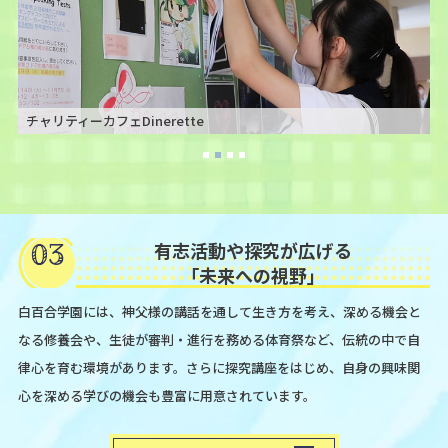
チャリティーカフェDinerette
チ
03
有志活動や探究が広げる
「未来への視野」
白百合学園には、神父様の講話を通して生き方を考え、深める機会と
なる修養会や、生徒が審判・進行を務める体育祭など、伝統の中で自
律心を育む環境があります。さらに探究講座をはじめ、自身の興味関
心を深める学びの機会も豊富に用意されています。