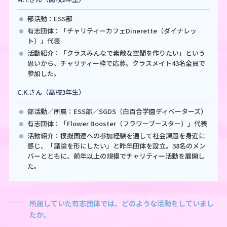
部活動：ESS部
有志団体：「チャリティーカフェDinerette（ダイナレッ
ト）」代表
活動紹介：「クラスみんなで素敵な空間を作りたい」という
思いから、チャリティー枠で応募。クラスメイト43名全員で
参加した。
C.K.さん（高校3年生）
部活動／所属：ESS部／SGDS（白百合学園ディベーターズ）
有志団体：「Flower Booster（フラワーブースター）」代表
活動紹介：模擬国連への参加経験を通して社会課題を身近に
感じ、「議論を形にしたい」と昨年団体を設立。38名のメン
バーとともに、前年以上の規模でチャリティー活動を展開し
た。
所属していた有志団体では、どのような活動をしていまし
たか。