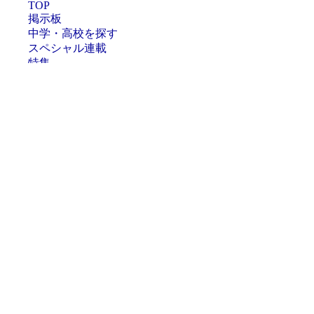
TOP
掲示板
中学・高校を探す
スペシャル連載
特集
エデュナビ
学校ブログ
最新トピックス
中学受験速報
東大京大
学校動画
会社概要
広告掲載について
利用規約
プライバシーポリシー
お問い合わせ
削除申請
ヘルプ
掲載の記事・写真・イラスト・独自調査データなど、すべての
コンテンツの無断複写・転載・公衆送信等を禁じます。