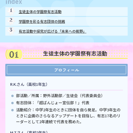
index
1
生徒主体の学園祭有志活動
2
学園祭を彩る有志団体の挑戦
3
有志活動や探究が広げる「未来への視野」
01
生徒主体の学園祭有志活動
プロフィール
R.K.さん（高校1年生）
部活動／所属：野外活動部／生徒会（代表委員会）
有志団体：「超ばんじょー宣伝部！」代表
活動紹介：中学2年生のときに団体を自ら発足。中学3年生の
ときに企画のさらなるアップデートを目指し、有志17名のリ
ーダーとして2年連続で代表を務めた。
M.T.さん（高校2年生）