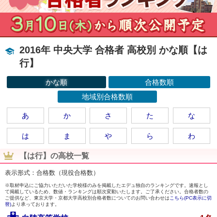
2016年 中央大学 合格者 高校別 かな順【は
行】
かな順
合格数順
地域別合格数順
あ
か
さ
た
な
は
ま
や
ら
わ
【は行】の高校一覧
表示形式：合格数（現役合格数）
※取材申込にご協力いただいた学校様のみを掲載したエデュ独自のランキングです。速報とし
て掲載しているため、数値・ランキングは順次変動いたします。ご了承ください。合格者数の
ご提供など、東京大学・京都大学高校別合格者数についてのお問い合わせは
こちら(PC表示に切
替)
より承っております。