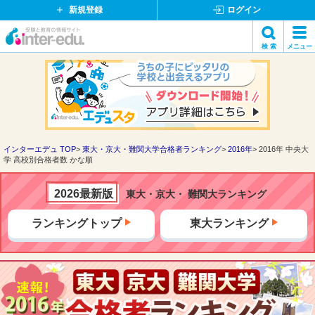
新規登録
ログイン
イ
検 索
メニュー
ン
閉
検索
タ
じ
ー
る
エ
デ
ュ・
ド
インターエデュ TOP
東大・京大・難関大学合格者ランキング
2016年
2016年 中央大
学 高校別合格者数 かな順
ッ
ト
コ
2026最新版
東大・京大・ 難関大ランキング
ム
ランキングトップ
東大ランキング