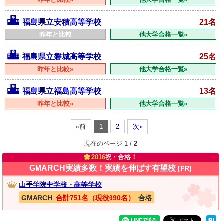
福島県立安積高等学校
21名
昨年と比較
他大学合格一覧»
福島県立磐城高等学校
25名
昨年と比較»
他大学合格一覧»
福島県立福島高等学校
13名
昨年と比較»
他大学合格一覧»
«前
1
2
次»
現在のページ 1 /
2
2016
祝・合格！
GMARCH実績多数！実績を伸ばす有望校
[PR]
山手学院中学校・高等学校
GMARCH
合計751名（現役690名）
合格