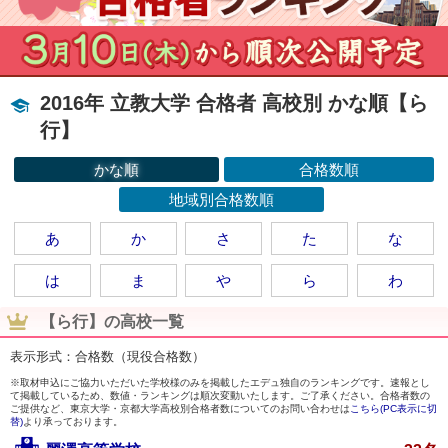
2016年 立教大学 合格者 高校別 かな順【ら
行】
かな順
合格数順
地域別合格数順
あ
か
さ
た
な
は
ま
や
ら
わ
【ら行】の高校一覧
表示形式：合格数（現役合格数）
※取材申込にご協力いただいた学校様のみを掲載したエデュ独自のランキングです。速報とし
て掲載しているため、数値・ランキングは順次変動いたします。ご了承ください。合格者数の
ご提供など、東京大学・京都大学高校別合格者数についてのお問い合わせは
こちら(PC表示に切
替)
より承っております。