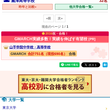
麗澤高等学校
32名
昨年と比較»
他大学合格一覧»
«前
次»
現在のページ 1 /
1
2016
祝・合格！
GMARCH実績多数！実績を伸ばす有望校
[PR]
山手学院中学校・高等学校
GMARCH
合計751名（現役690名）
合格
速報！20
大学一覧
東京大学