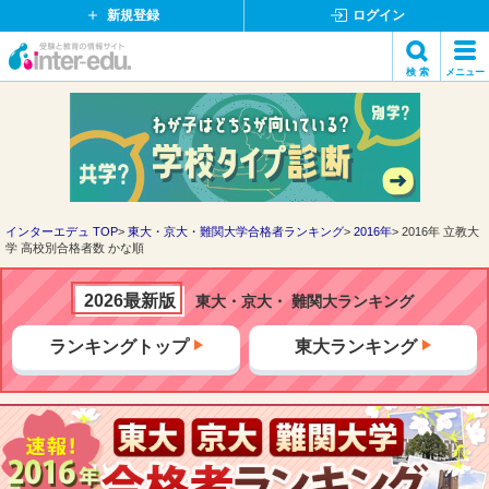
新規登録
ログイン
イ
検 索
メニュー
ン
閉
検索
タ
じ
ー
る
エ
デ
ュ・
ド
インターエデュ TOP
東大・京大・難関大学合格者ランキング
2016年
2016年 立教大
学 高校別合格者数 かな順
ッ
ト
コ
2026最新版
東大・京大・ 難関大ランキング
ム
ランキングトップ
東大ランキング