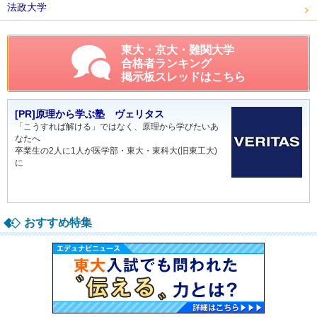
法政大学
東大・京大・難関大学
合格者ランキング
掲示板スレッドはこちら
[PR]原理から学ぶ塾 ヴェリタス
「こうすれば解ける」ではなく、原理から学びたいあ
なたへ
卒業生の2人に1人が医学部・東大・東科大(旧東工大)
に
おすすめ特集