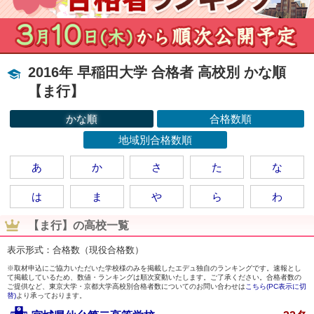
2016年 早稲田大学 合格者 高校別 かな順
【ま行】
かな順
合格数順
地域別合格数順
あ
か
さ
た
な
は
ま
や
ら
わ
【ま行】の高校一覧
表示形式：合格数（現役合格数）
※取材申込にご協力いただいた学校様のみを掲載したエデュ独自のランキングです。速報とし
て掲載しているため、数値・ランキングは順次変動いたします。ご了承ください。合格者数の
ご提供など、東京大学・京都大学高校別合格者数についてのお問い合わせは
こちら(PC表示に切
替)
より承っております。