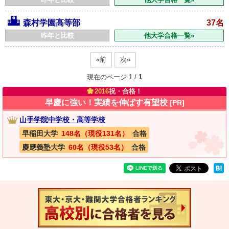
森村学園高等部
37名
昨年と比較
他大学合格一覧»
«前
次»
現在のページ 1 /
1
2016
祝・合格！
早慶に強い！実績を伸ばす有望校
[PR]
山手学院中学校・高等学校
早稲田大学
148名（現役131名）
合格
慶應義塾大学
60名（現役53名）
合格
速報！20