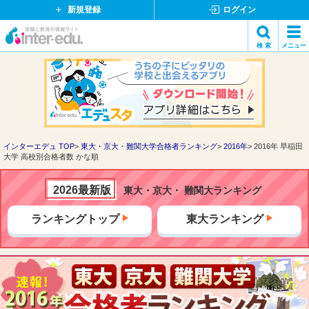
新規登録
ログイン
イ
検 索
メニュー
ン
閉
検索
タ
じ
ー
る
エ
デ
ュ・
ド
インターエデュ TOP
東大・京大・難関大学合格者ランキング
2016年
2016年 早稲田
大学 高校別合格者数 かな順
ッ
ト
コ
2026最新版
東大・京大・ 難関大ランキング
ム
ランキングトップ
東大ランキング