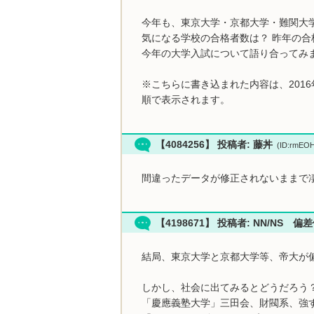
今年も、東京大学・京都大学・難関大
気になる学校の合格者数は？ 昨年の合
今年の大学入試について語り合ってみ
※こちらに書き込まれた内容は、201
順で表示されます。
【4084256】 投稿者: 藤丼
(ID:rmEO
間違ったデータが修正されないままで
【4198671】 投稿者: NN/NS 
結局、東京大学と京都大学等、帝大が
しかし、社会に出てみるとどうだろう
「慶應義塾大学」三田会、財閥系、強