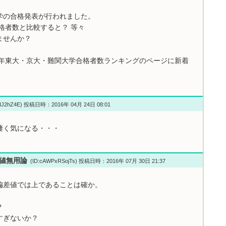
学の合格発表が行われました。
格者数と比較すると？ 等々
ませんか？
6年東大・京大・難関大学合格者数ランキングのページに新着
HJ2hZ4E) 投稿日時：2016年 04月 24日 08:01
凄く気になる・・・
偏差値無用論
(ID:cAWPxRSojTs) 投稿日時：2016年 07月 30日 21:37
偏差値では上であることは確か。
？
すぎないか？