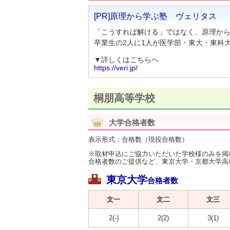
[PR]原理から学ぶ塾 ヴェリタス
「こうすれば解ける」ではなく、原理か
卒業生の2人に1人が医学部・東大・東科大
▼詳しくはこちらへ
https://veri.jp/
桐朋高等学校
大学合格者数
表示形式：合格数（現役合格数）
※取材申込にご協力いただいた学校様のみを掲
合格者数のご提供など、東京大学・京都大学高
東京大学
合格者数
文一
文二
文三
2(-)
2(2)
3(1)