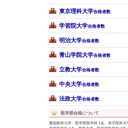
東京理科大学
合格者数
学習院大学
合格者数
明治大学
合格者数
青山学院大学
合格者数
立教大学
合格者数
中央大学
合格者数
法政大学
合格者数
医学部合格について
愛知医科大学 医学部医学科 1名、岩手医科大