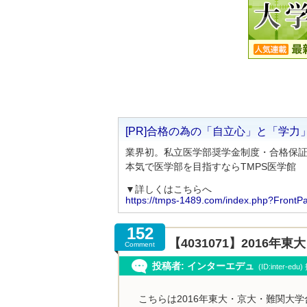
[PR]合格の為の「自立心」と「学力
業界初。私立医学部奨学金制度・合格保
本気で医学部を目指すならTMPS医学館
▼詳しくはこちらへ
https://tmps-1489.com/index.php?FrontP
152
【4031071】2016
Comment
投稿者: インターエデュ
(ID:inter-ed
こちらは2016年東大・京大・難関大