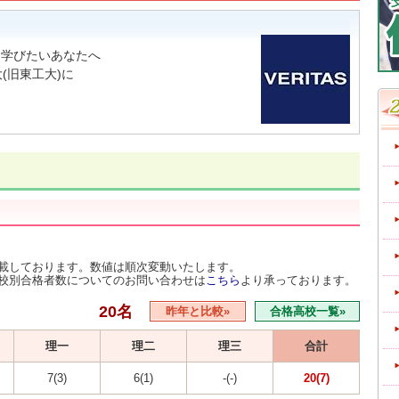
ら学びたいあなたへ
(旧東工大)に
載しております。数値は順次変動いたします。
校別合格者数についてのお問い合わせは
こちら
より承っております。
20名
昨年と比較»
合格高校一覧»
理一
理二
理三
合計
7(3)
6(1)
-(-)
20(7)