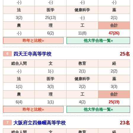
-(-)
-(-)
-(-)
-(-)
法
医学
健康科学
薬
3(2)
25(13)
-(-)
2(1)
農
理
工
合計
-(-)
6(2)
11(8)
47(26)
昨年と比較»
他大学合格一覧»
四天王寺高等学校
25名
6
総合人間
文
教育
経
-(-)
1(-)
2(1)
2(2)
法
医学
健康科学
薬
1(1)
3(3)
2(2)
3(3)
農
理
工
合計
6(4)
1(1)
4(2)
25(19)
昨年と比較»
他大学合格一覧»
大阪府立四條畷高等学校
23名
7
総合人間
文
教育
経