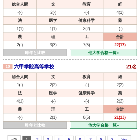
総合人間
文
教育
経
-(-)
2(-)
-(-)
4(1)
法
医学
健康科学
薬
1(1)
1(1)
2(2)
-(-)
農
理
工
合計
2(-)
3(3)
7(5)
22(13)
昨年と比較
他大学合格一覧»
六甲学院高等学校
21名
10
総合人間
文
教育
経
1(-)
2(2)
-(-)
2(2)
法
医学
健康科学
薬
4(1)
-(-)
-(-)
2(2)
農
理
工
合計
-(-)
2(1)
8(5)
21(13)
昨年と比較
他大学合格一覧»
«前
1
2
3
4
5
6
7
8
9
次»