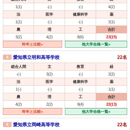
1(1)
-(-)
-(-)
4(2)
法
医学
健康科学
薬
1(1)
-(-)
-(-)
2(1)
農
理
工
合計
3(2)
4(2)
8(6)
23(15)
昨年と比較»
他大学合格一覧»
愛知県立明和高等学校
22名
8
総合人間
文
教育
経
-(-)
3(2)
-(-)
2(2)
法
医学
健康科学
薬
1(-)
-(-)
-(-)
1(1)
農
理
工
合計
4(2)
2(2)
9(4)
22(13)
昨年と比較»
他大学合格一覧»
愛知県立岡崎高等学校
22名
8