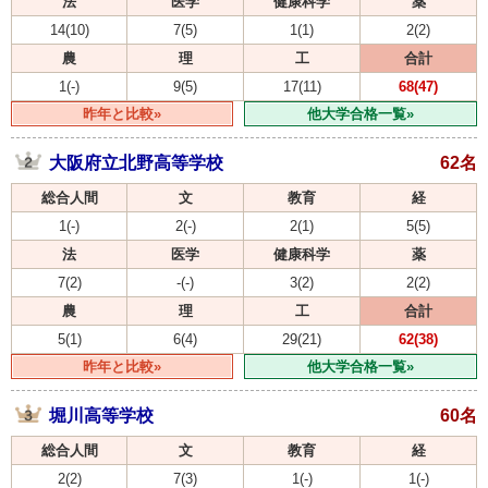
法
医学
健康科学
薬
14(10)
7(5)
1(1)
2(2)
農
理
工
合計
1(-)
9(5)
17(11)
68(47)
昨年と比較»
他大学合格一覧»
大阪府立北野高等学校
62名
総合人間
文
教育
経
1(-)
2(-)
2(1)
5(5)
法
医学
健康科学
薬
7(2)
-(-)
3(2)
2(2)
農
理
工
合計
5(1)
6(4)
29(21)
62(38)
昨年と比較»
他大学合格一覧»
堀川高等学校
60名
総合人間
文
教育
経
2(2)
7(3)
1(-)
1(-)