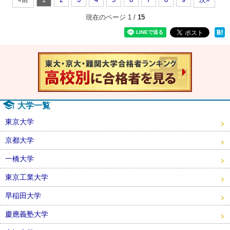
現在のページ 1 /
15
速報！20
大学一覧
東京大学
京都大学
一橋大学
東京工業大学
早稲田大学
慶應義塾大学