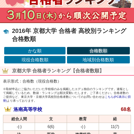
2016年 京都大学 合格者 高校別ランキング
合格数順
かな順
合格数順
現役合格数順
地域別合格数順
京都大学 合格者ランキング【合格者数順】
表示形式：合格数（現役合格数）
※取材申込にご協力いただいた学校様のみを掲載したエデュ独自のランキングです。速報とし
て掲載しているため、数値・ランキングは順次変動いたします。ご了承ください。合格者数の
ご提供など、東京大学・京都大学高校別合格者数についてのお問い合わせは
こちら(PC表示に切
替)
より承っております。
洛南高等学校
68名
総合人間
文
教育
経
-(-)
6(6)
-(-)
11(7)