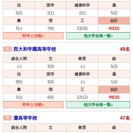
法
医学
健康科学
薬
5(2)
2(1)
2(1)
5(2)
農
理
工
合計
5(-)
7(6)
23(15)
60(32)
昨年と比較»
他大学合格一覧»
西大和学園高等学校
49名
4
総合人間
文
教育
経
-(-)
3(3)
-(-)
5(3)
法
医学
健康科学
薬
9(5)
3(3)
-(-)
1(1)
農
理
工
合計
2(1)
4(4)
22(12)
49(32)
昨年と比較»
他大学合格一覧»
灘高等学校
47名
5
総合人間
文
教育
経