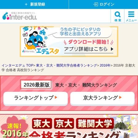
新規登録
ログイン
イ
検 索
メニュー
ン
閉
検索
タ
じ
ー
る
エ
デ
ュ・
ド
インターエデュ TOP
東大・京大・難関大学合格者ランキング
2016年
2016年 京都大
学 合格者 高校別ランキング
ッ
ト
コ
2026最新版
東大・京大・ 難関大ランキング
ム
ランキングトップ
京大ランキング