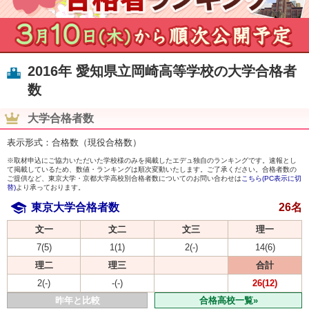
2016年 愛知県立岡崎高等学校の大学合格者
数
大学合格者数
表示形式：合格数（現役合格数）
※取材申込にご協力いただいた学校様のみを掲載したエデュ独自のランキングです。速報とし
て掲載しているため、数値・ランキングは順次変動いたします。ご了承ください。合格者数の
ご提供など、東京大学・京都大学高校別合格者数についてのお問い合わせは
こちら(PC表示に切
替)
より承っております。
東京大学合格者数
26名
文一
文二
文三
理一
7(5)
1(1)
2(-)
14(6)
理二
理三
合計
2(-)
-(-)
26(12)
昨年と比較
合格高校一覧»