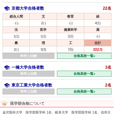
京都大学合格者数
22名
総合人間
文
教育
経
-(-)
2(-)
-(-)
4(1)
法
医学
健康科学
薬
1(1)
1(1)
2(2)
-(-)
農
理
工
合計
2(-)
3(3)
7(5)
22(13)
昨年と比較
合格高校一覧»
一橋大学合格者数
3名
昨年と比較
合格高校一覧»
東京工業大学合格者数
2名
昨年と比較
合格高校一覧»
医学部合格について
金沢医科大学 医学部医学科 1名、岐阜大学 医学部医学科 1名、信州大