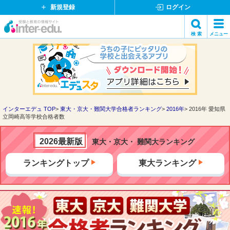
新規登録
ログイン
イ
検 索
メニュー
ン
閉
検索
タ
じ
ー
る
エ
デ
ュ・
ド
インターエデュ TOP
東大・京大・難関大学合格者ランキング
2016年
2016年 愛知県
立岡崎高等学校合格者数
ッ
ト
コ
2026最新版
東大・京大・ 難関大ランキング
ム
ランキングトップ
東大ランキング