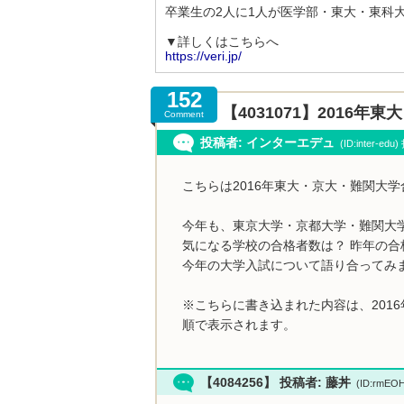
卒業生の2人に1人が医学部・東大・東科大
▼詳しくはこちらへ
https://veri.jp/
152
【4031071】2016
Comment
投稿者: インターエデュ
(ID:inter-ed
こちらは2016年東大・京大・難関大
今年も、東京大学・京都大学・難関大
気になる学校の合格者数は？ 昨年の合
今年の大学入試について語り合ってみ
※こちらに書き込まれた内容は、201
順で表示されます。
【4084256】 投稿者: 藤丼
(ID:rmEO