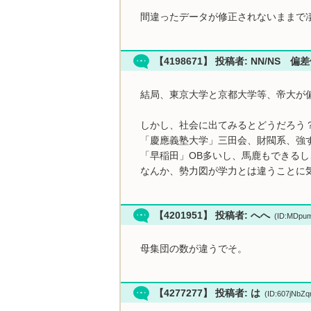
間違ったデータが修正されないままで
【4198671】 投稿者: NN/NS 
結局、東京大学と京都大学等、帝大が
しかし、社会に出てみるとどうだろう
「慶應義塾大学」三田会、財閥系、強
「早稲田」OB多いし、馬鹿もできる
なんか、勢力図が学力とは違うことに
【4201951】 投稿者: へへ
(ID:MDpu
母集団の数が違うでそ。
【4277277】 投稿者: は
(ID:607jNbZ