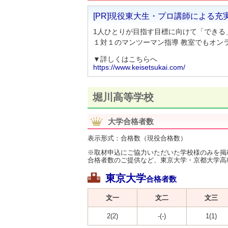
[PR]現役東大生・プロ講師による充
1人ひとりが目指す目標に向けて「できる
１対１のマンツーマン指導 教室でもオン
▼詳しくはこちらへ
https://www.keisetsukai.com/
堀川高等学校
大学合格者数
表示形式：合格数（現役合格数）
※取材申込にご協力いただいた学校様のみを掲
合格者数のご提供など、東京大学・京都大学高
東京大学
合格者数
文一
文二
文三
2(2)
-(-)
1(1)