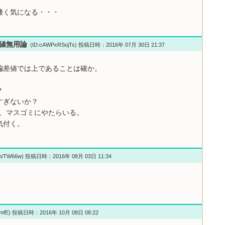
凄く気になる・・・
偏差値無用論
(ID:cAWPxRSojTs) 投稿日時：2016年 07月 30日 21:37
偏差値では上であることは確か。
？
すぎないか？
し、マスゴミにやたらいる。
気付く。
m/TW66w) 投稿日時：2016年 08月 03日 11:34
qmfE) 投稿日時：2016年 10月 08日 08:22