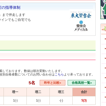
実の指導体制
」まで伴走します
ラインでもご自宅でも
載しております。数値は順次変動いたします。
校別合格者数についてのお問い合わせは
こちら
より承っております。
5名
昨年と比較»
合格高校一覧»
理一
理二
理三
合計
1(-)
1(-)
-(-)
5(3)