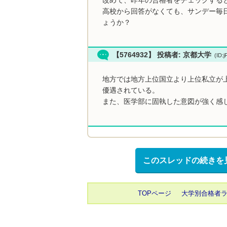
高校から回答がなくても、サンデー毎
ょうか？
【5764932】 投稿者: 京都大学
(ID:
地方では地方上位国立より上位私立が
優遇されている。
また、医学部に固執した意図が強く感
このスレッドの続きを
TOPページ
大学別合格者