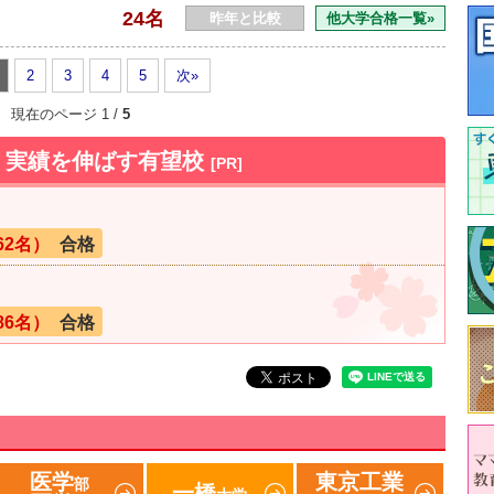
24名
昨年と比較
他大学合格一覧»
2
3
4
5
次»
現在のページ 1 /
5
数！実績を伸ばす有望校
[PR]
62名）
合格
86名）
合格
医学
東京工業
部
一橋