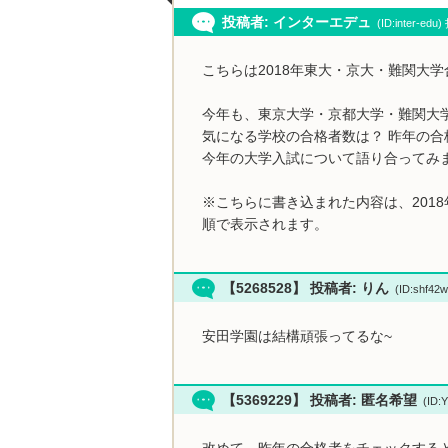
投稿者: インターエデュ
(ID:inter-ed
こちらは2018年東大・京大・難関大
今年も、東京大学・京都大学・難関大
気になる学校の合格者数は？ 昨年の合
今年の大学入試について語り合ってみ
※こちらに書き込まれた内容は、201
順で表示されます。
【5268528】 投稿者: りん
(ID:shf42
安田学園は結構頑張ってるな~
【5369229】 投稿者: 匿名希望
(ID:
改めて、昨年の合格者をチェックする