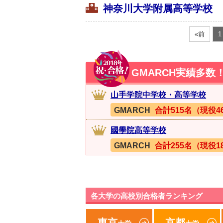
神奈川大学附属高等学校
«前
1
GMARCH実績多
山手学院中学校・高等学校
GMARCH
合計515名（現役4
國學院高等学校
GMARCH
合計255名（現役1
各大学の高校別合格者ランキング
東京
京都