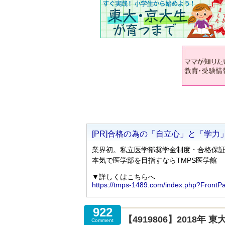
922
【4919806】2018
Comment