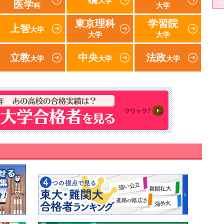
大学
医学
科
大学
東京理科
学習院
上智
大学
大学
大学
立教
中央
法政
大学
大学
大学
速報！2018年