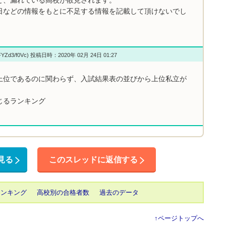
日などの情報をもとに不足する情報を記載して頂けないでし
jFYZd3/f0Vc) 投稿日時：2020年 02月 24日 01:27
上位であるのに関わらず、入試結果表の並びから上位私立が
じるランキング
見る
このスレッドに返信する
ランキング
高校別の合格者数
過去のデータ
↑ページトップへ