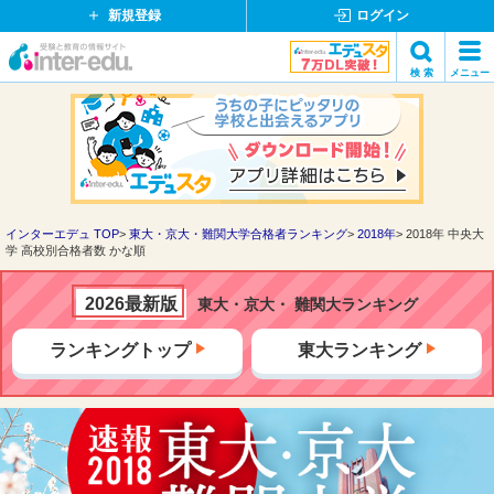
新規登録
ログイン
イ
検 索
メニュー
ン
閉
検索
タ
じ
ー
る
エ
デ
ュ・
ド
インターエデュ TOP
東大・京大・難関大学合格者ランキング
2018年
2018年 中央大
学 高校別合格者数 かな順
ッ
ト
コ
2026最新版
東大・京大・ 難関大ランキング
ム
ランキングトップ
東大ランキング