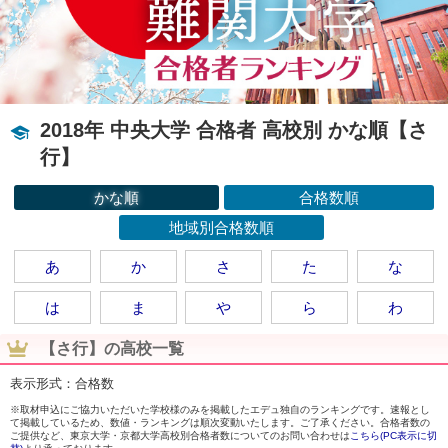
2018年 中央大学 合格者 高校別 かな順【さ
行】
かな順
合格数順
地域別合格数順
あ
か
さ
た
な
は
ま
や
ら
わ
【さ行】の高校一覧
表示形式：合格数
※取材申込にご協力いただいた学校様のみを掲載したエデュ独自のランキングです。速報とし
て掲載しているため、数値・ランキングは順次変動いたします。ご了承ください。合格者数の
ご提供など、東京大学・京都大学高校別合格者数についてのお問い合わせは
こちら(PC表示に切