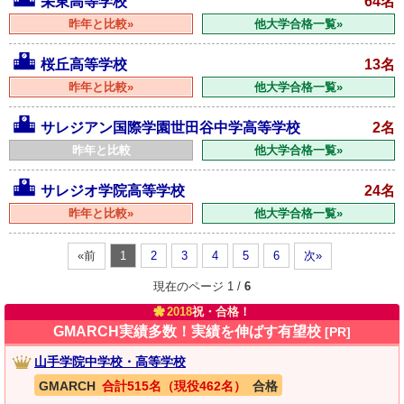
栄東高等学校
64名
昨年と比較»
他大学合格一覧»
桜丘高等学校
13名
昨年と比較»
他大学合格一覧»
サレジアン国際学園世田谷中学高等学校
2名
昨年と比較
他大学合格一覧»
サレジオ学院高等学校
24名
昨年と比較»
他大学合格一覧»
«前
1
2
3
4
5
6
次»
現在のページ 1 /
6
2018
祝・合格！
GMARCH実績多数！実績を伸ばす有望校
[PR]
山手学院中学校・高等学校
GMARCH
合計515名（現役462名）
合格