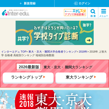
新規登録
ログイン
イ
検 索
メニュー
ン
閉
検索
タ
じ
ー
る
エ
デ
ュ・
ド
インターエデュ TOP
東大・京大・難関大学合格者ランキング
2018年
2018年 上智大
学 合格者 高校別ランキング 地域別合格数順
ッ
ト
コ
2026最新版
東大・京大・ 難関大ランキング
ム
ランキングトップ
東大ランキング