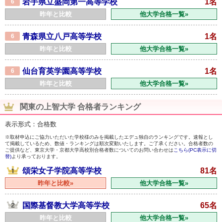
岩手県立盛岡第一高等学校
1名
6
昨年と比較
他大学合格一覧»
青森県立八戸高等学校
1名
6
昨年と比較
他大学合格一覧»
仙台育英学園高等学校
1名
6
昨年と比較
他大学合格一覧»
関東の上智大学 合格者ランキング
表示形式：合格数
※取材申込にご協力いただいた学校様のみを掲載したエデュ独自のランキングです。速報とし
て掲載しているため、数値・ランキングは順次変動いたします。ご了承ください。合格者数の
ご提供など、東京大学・京都大学高校別合格者数についてのお問い合わせは
こちら(PC表示に切
替)
より承っております。
頌栄女子学院高等学校
81名
昨年と比較»
他大学合格一覧»
国際基督教大学高等学校
65名
昨年と比較
他大学合格一覧»