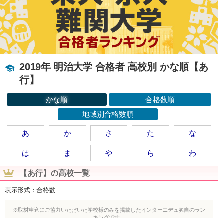
2019年 明治大学 合格者 高校別 かな順【あ
行】
かな順
合格数順
地域別合格数順
あ
か
さ
た
な
は
ま
や
ら
わ
【あ行】の高校一覧
表示形式：合格数
※取材申込にご協力いただいた学校様のみを掲載したインターエデュ独自のラン
キングです。