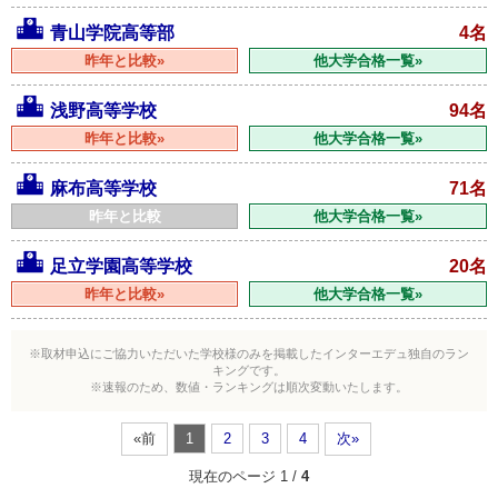
青山学院高等部
4名
昨年と比較»
他大学合格一覧»
浅野高等学校
94名
昨年と比較»
他大学合格一覧»
麻布高等学校
71名
昨年と比較
他大学合格一覧»
足立学園高等学校
20名
昨年と比較»
他大学合格一覧»
※取材申込にご協力いただいた学校様のみを掲載したインターエデュ独自のラン
キングです。
※速報のため、数値・ランキングは順次変動いたします。
«前
1
2
3
4
次»
現在のページ 1 /
4