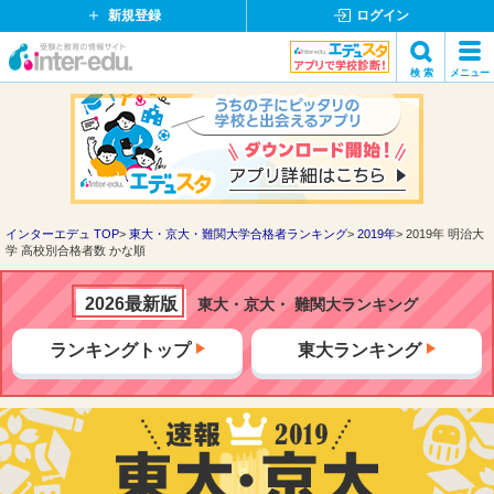
新規登録
ログイン
イ
検 索
メニュー
ン
閉
検索
タ
じ
ー
る
エ
デ
ュ・
ド
インターエデュ TOP
東大・京大・難関大学合格者ランキング
2019年
2019年 明治大
学 高校別合格者数 かな順
ッ
ト
コ
2026最新版
東大・京大・ 難関大ランキング
ム
ランキングトップ
東大ランキング