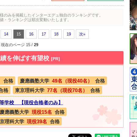
様のみを掲載したインターエデュ独自のランキングです。
値・ランキングは順次変動いたします。
14
15
16
17
18
19
次»
現在のページ 15 /
29
実績を伸ばす有望校
[PR]
）
合格
慶應義塾大学
49名（現役40名）
合格
合格
東京理科大学
77名（現役70名）
合格
等学校 【現役合格者のみ】
慶應義塾大学
現役15名
合格
京理科大学
現役39名
合格