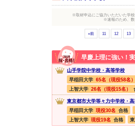
※取材申込にご協力いただいた学校
※速報のため、数
«前
11
12
13
早慶上理に強い！
山手学院中学校・高等学校
早稲田大学
65名（現役58名
上智大学
26名（現役15名）
東京都市大学等々力中学校・高
早稲田大学
現役30名
合格
上智大学
現役19名
合格
東