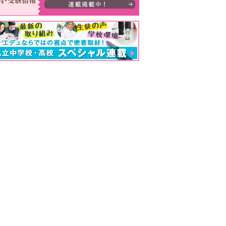
大・京大・難関大学合格者ランキング あの高校の実績は？ 掲載高校一覧を見る