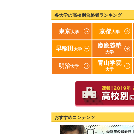
各大学の高校別合格者ランキング
東京
京都
大学
大学
慶應義塾
早稲田
大学
大学
青山学院
明治
大学
大学
おすすめコンテンツ