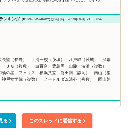
校ランキング
(ID:s9FJWwAfuXY) 投稿日時：2019年 09月 21日 00:47
久長聖（長野） 土浦一校（茨城） 江戸取（茨城） 渋幕
） ＪＧ（複数） 白百合 豊島岡 山脇 渋渋（複数）
和暁の星 フェリス 横浜共立 磐田南（静岡） 南山（複
 神戸女学院（複数） ノートルダム清心（複数） 岡山朝
見る
このスレッドに返信する