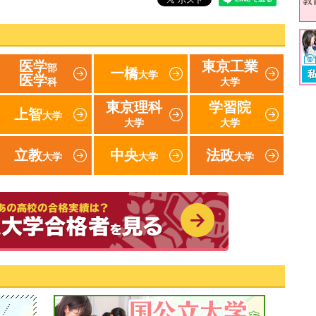
医学
東京工業
部
一橋
大学
医学
科
大学
東京理科
学習院
上智
大学
大学
大学
立教
中央
法政
大学
大学
大学
速報！2019年 東