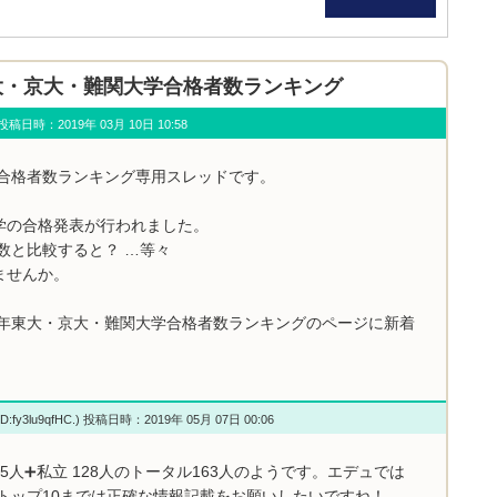
年 東大・京大・難関大学合格者数ランキング
u) 投稿日時：2019年 03月 10日 10:58
学合格者数ランキング専用スレッドです。
学の合格発表が行われました。
数と比較すると？ …等々
ませんか。
9年東大・京大・難関大学合格者数ランキングのページに新着
D:fy3lu9qfHC.) 投稿日時：2019年 05月 07日 00:06
人➕私立 128人のトータル163人のようです。エデュでは
トップ10までは正確な情報記載をお願いしたいですね！