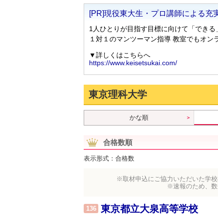
東京理科大学
かな順
合格数順
表示形式：合格数
※取材申込にご協力いただいた学校
※速報のため、数
東京都立大泉高等学校
136