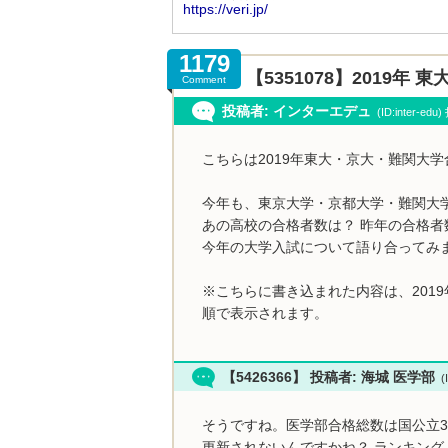
1179
【5351078】2019
Comment
投稿者: インターエデュ
(ID:inter-ed
こちらは2019年東大・京大・難関大
今年も、東京大学・京都大学・難関大
あの高校の合格者数は？ 昨年の合格者
今年の大学入試について語り合ってみ
※こちらに書き込まれた内容は、201
順で表示されます。
【5426366】 投稿者: 海城 医学部
(I
そうですね。医学部合格総数は国公立35
更新されないんですかね？ ランキング