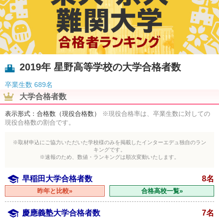
2019年 星野高等学校の大学合格者数
卒業生数
689名
大学合格者数
表示形式：合格数（現役合格数）
※現役合格率は、卒業生数に対しての
現役合格数の割合です。
※取材申込にご協力いただいた学校様のみを掲載したインターエデュ独自のラン
キングです。
※速報のため、数値・ランキングは順次変動いたします。
早稲田大学合格者数
8名
昨年と比較»
合格高校一覧»
慶應義塾大学合格者数
7名