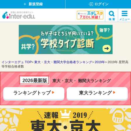
新規登録
ログイン
イ
検 索
メニュー
ン
閉
検索
タ
じ
ー
る
エ
デ
ュ・
ド
インターエデュ TOP
東大・京大・難関大学合格者ランキング
2019年
2019年 星野高
等学校合格者数
ッ
ト
コ
2026最新版
東大・京大・ 難関大ランキング
ム
ランキングトップ
東大ランキング