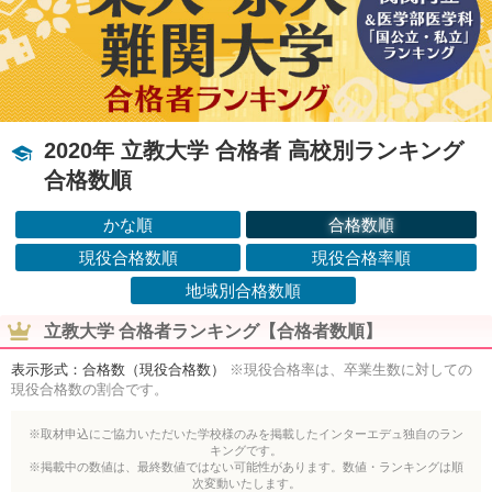
2020年 立教大学 合格者 高校別ランキング
合格数順
かな順
合格数順
現役合格数順
現役合格率順
地域別合格数順
立教大学 合格者ランキング【合格者数順】
表示形式：合格数（現役合格数）
※現役合格率は、卒業生数に対しての
現役合格数の割合です。
※取材申込にご協力いただいた学校様のみを掲載したインターエデュ独自のラン
キングです。
※掲載中の数値は、最終数値ではない可能性があります。数値・ランキングは順
次変動いたします。