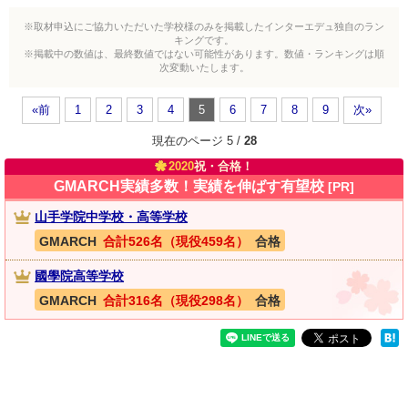
※取材申込にご協力いただいた学校様のみを掲載したインターエデュ独自のラン
キングです。
※掲載中の数値は、最終数値ではない可能性があります。数値・ランキングは順
次変動いたします。
«前
1
2
3
4
5
6
7
8
9
次»
現在のページ 5 /
28
2020
祝・合格！
GMARCH実績多数！実績を伸ばす有望校
[PR]
山手学院中学校・高等学校
GMARCH
合計526名（現役459名）
合格
國學院高等学校
GMARCH
合計316名（現役298名）
合格