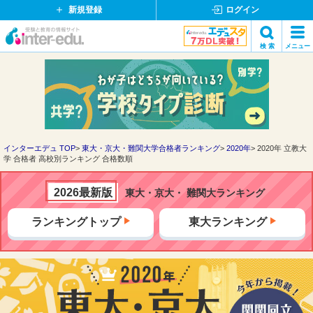
新規登録
ログイン
イ
検 索
メニュー
ン
閉
検索
タ
じ
ー
る
エ
デ
ュ・
ド
インターエデュ TOP
東大・京大・難関大学合格者ランキング
2020年
2020年 立教大
学 合格者 高校別ランキング 合格数順
ッ
ト
コ
2026最新版
東大・京大・ 難関大ランキング
ム
ランキングトップ
東大ランキング