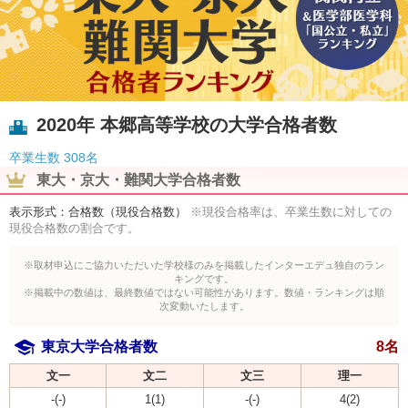
2020年 本郷高等学校の大学合格者数
卒業生数
308名
東大・京大・難関大学合格者数
表示形式：合格数（現役合格数）
※現役合格率は、卒業生数に対しての
現役合格数の割合です。
※取材申込にご協力いただいた学校様のみを掲載したインターエデュ独自のラン
キングです。
※掲載中の数値は、最終数値ではない可能性があります。数値・ランキングは順
次変動いたします。
東京大学合格者数
8名
文一
文二
文三
理一
-(-)
1(1)
-(-)
4(2)