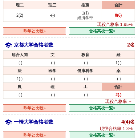
理二
理三
推薦
合計
1(1)
2(2)
-(-)
8(6)
経済学部
現役合格率
1.95%
昨年と比較»
合格高校一覧»
京都大学合格者数
2名
総合人間
文
教育
経
-(-)
-(-)
-(-)
1(-)
法
医学
健康科学
薬
1(-)
-(-)
-(-)
-(-)
農
理
工
合計
-(-)
-(-)
-(-)
2(-)
現役合格率
－
昨年と比較»
合格高校一覧»
一橋大学合格者数
4(4)名
現役合格率
1.3%
昨年と比較»
合格高校一覧»