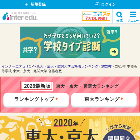
新規登録
ログイン
イ
検 索
メニュー
ン
閉
検索
タ
じ
ー
る
エ
デ
ュ・
ド
インターエデュ TOP
東大・京大・難関大学合格者ランキング
2020年
2020年 本郷高
等学校 東大・京大・難関大学 合格者数
ッ
ト
コ
2026最新版
東大・京大・ 難関大ランキング
ム
ランキングトップ
東大ランキング