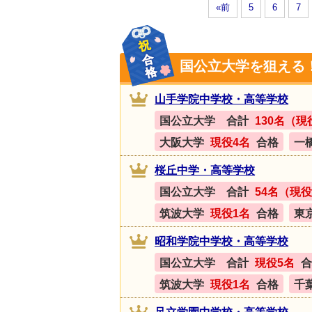
«前
5
6
7
国公立大学を狙える
山手学院中学校・高等学校
国公立大学 合計
130名（現
大阪大学
現役4名
合格
一
桜丘中学・高等学校
国公立大学 合計
54名（現役
筑波大学
現役1名
合格
東
昭和学院中学校・高等学校
国公立大学 合計
現役5名
合
筑波大学
現役1名
合格
千