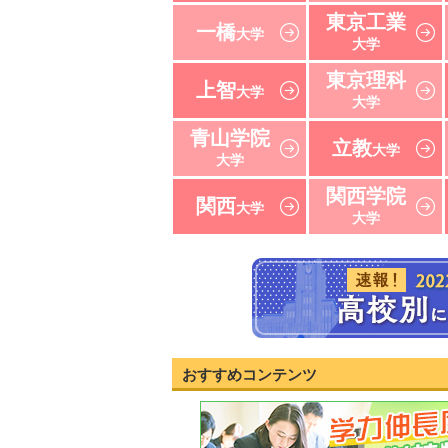
東京工業
一橋
大学
大学
東京理科
上智
大学
大学
青山学院
立教
大学
大学
関西学院
関西
大学
大学
おすすめコンテンツ