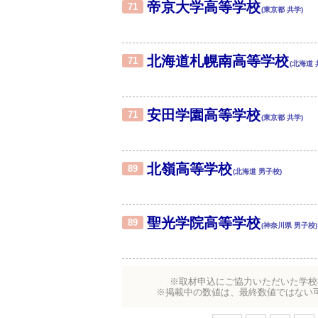
帝京大学高等学校
71
(東京都 共学)
北海道札幌南高等学校
71
(北海道 
安田学園高等学校
71
(東京都 共学)
北嶺高等学校
89
(北海道 男子校)
聖光学院高等学校
89
(神奈川県 男子校)
※取材申込にご協力いただいた学校
※掲載中の数値は、最終数値ではない