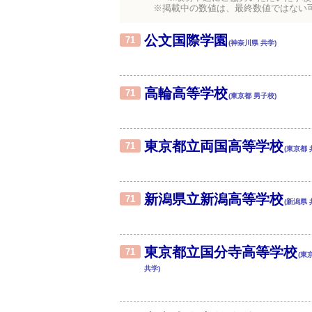
※掲載中の数値は、最終数値ではない
公文国際学園
71
(神奈川県 共学)
高輪高等学校
71
(東京都 男子校)
東京都立両国高等学校
71
(東京都 
新潟県立新潟高等学校
71
(新潟県 
東京都立国分寺高等学校
71
(東
共学)