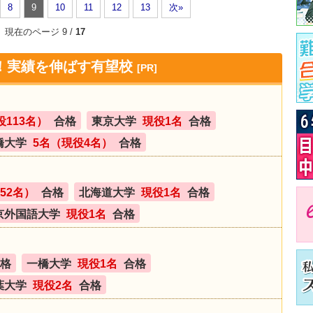
8
9
10
11
12
13
次»
現在のページ 9 /
17
！実績を伸ばす有望校
[PR]
役113名）
合格
東京大学
現役1名
合格
橋大学
5名（現役4名）
合格
52名）
合格
北海道大学
現役1名
合格
京外国語大学
現役1名
合格
格
一橋大学
現役1名
合格
葉大学
現役2名
合格