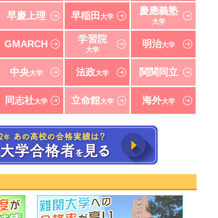
慶應義塾
早慶上理
早稲田
大学
大学
学習院
GMARCH
明治
大学
大学
中央
法政
関関同立
大学
大学
同志社
立命館
海外
大学
大学
大学
速報！2022年 東