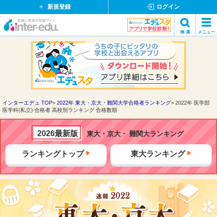
新規登録
ログイン
イ
検 索
メニュー
ン
閉
検索
タ
じ
ー
る
エ
デ
ュ・
ド
インターエデュ TOP
2022年 東大・京大・難関大学合格者ランキング
2022年 医学部
医学科(私立) 合格者 高校別ランキング 合格数順
ッ
ト
コ
2026最新版
東大・京大・ 難関大ランキング
ム
ランキングトップ
東大ランキング