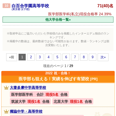
白百合学園高等学校
71(40)名
10
(東京都 女子校)
医学部医学科(私立)現役合格率
24.39%
他大学合格一覧»
※取材申込にご協力いただいた学校様のみを掲載したインターエデュ独自のラン
キングです。
※掲載中の数値は、最終数値ではない可能性があります。数値・ランキングは順
次変動いたします。
«前
1
2
3
4
5
6
7
8
9
次»
現在のページ 1 /
29
2022
祝・合格！
医学部も狙える！実績を伸ばす有望校
[PR]
大妻多摩中学高等学校
医学部医学科 合計
現役5名
合格
筑波大学
現役1名
合格
北里大学
現役1名
合格
獨協中学・高等学校