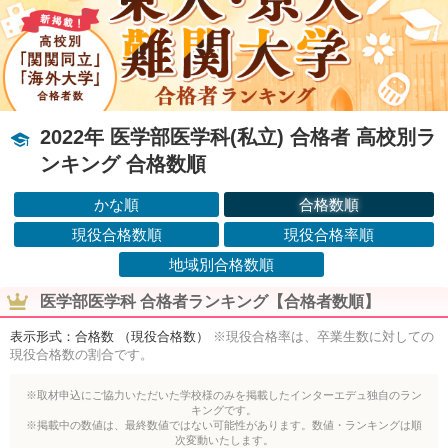
2022年 医学部医学科(私立) 合格者 高校別ラ
ンキング 合格数順
かな順
合格数順
現役合格数順
現役合格率順
地域別合格数順
医学部医学科 合格者ランキング【合格者数順】
表示形式：合格数 （現役合格数）
※現役合格率は、卒業生数に対しての
現役合格数の割合です。
※取材申込にご協力いただいた学校様のみを掲載したインターエデュ独自のラン
キングです。
※掲載中の数値は、最終数値ではない可能性があります。数値・ランキングは順
次変動いたします。