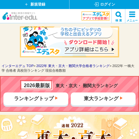
新規登録
ログイン
イ
検 索
メニュー
ン
閉
検索
タ
じ
ー
る
エ
デ
ュ・
ド
インターエデュ TOP
2022年 東大・京大・難関大学合格者ランキング
2022年 一橋大
学 合格者 高校別ランキング 現役合格数順
ッ
ト
コ
2026最新版
東大・京大・ 難関大ランキング
ム
ランキングトップ
東大ランキング