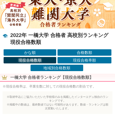
2022年 一橋大学 合格者 高校別ランキング
現役合格数順
かな順
合格数順
現役合格数順
現役合格率順
地域別合格数順
一橋大学 合格者ランキング【現役合格数順】
※現役合格率は、卒業生数に対しての現役合格数の割合です。
※取材申込にご協力いただいた学校様のみを掲載したインターエデュ独自のラン
キングです。
※掲載中の数値は、最終数値ではない可能性があります。数値・ランキングは順
次変動いたします。