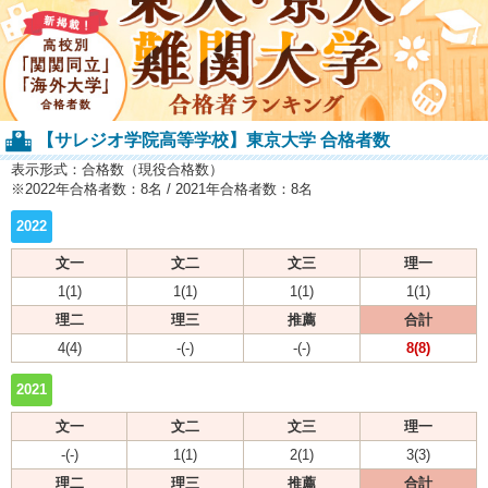
【サレジオ学院高等学校】東京大学 合格者数
表示形式：合格数（現役合格数）
※2022年合格者数：8名 / 2021年合格者数：8名
2022
文一
文二
文三
理一
1(1)
1(1)
1(1)
1(1)
理二
理三
推薦
合計
4(4)
-(-)
-(-)
8(8)
2021
文一
文二
文三
理一
-(-)
1(1)
2(1)
3(3)
理二
理三
推薦
合計