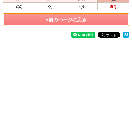
2(2)
-(-)
-(-)
8(7)
«前のページに戻る