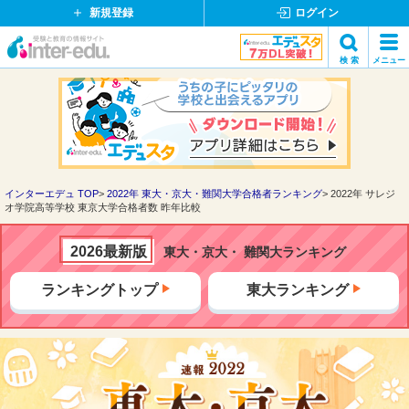
新規登録
ログイン
イ
検 索
メニュー
ン
閉
検索
タ
じ
ー
る
エ
デ
ュ・
ド
インターエデュ TOP
2022年 東大・京大・難関大学合格者ランキング
2022年 サレジ
オ学院高等学校 東京大学合格者数 昨年比較
ッ
ト
コ
2026最新版
東大・京大・ 難関大ランキング
ム
ランキングトップ
東大ランキング