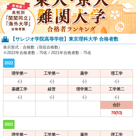
【サレジオ学院高等学校】東京理科大学 合格者数
表示形式：合格数（現役合格数）
※2022年合格者数：70名 / 2021年合格者数：75名
2022
理学第一
工学第一
薬学
理工学
-(-)
-(-)
-(-)
-(-)
基礎工学
経営
理学第二
工学第二
-(-)
-(-)
-(-)
-(-)
合計
70(53)
2021
理学第一
工学第一
薬学
理工学