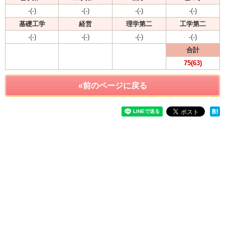
-(-)
-(-)
-(-)
-(-)
基礎工学
経営
理学第二
工学第二
-(-)
-(-)
-(-)
-(-)
合計
75(63)
«前のページに戻る