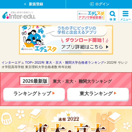
新規登録
ログイン
イ
検 索
メニュー
ン
閉
検索
タ
じ
ー
る
エ
デ
ュ・
ド
インターエデュ TOP
2022年 東大・京大・難関大学合格者ランキング
2022年 サレジ
オ学院高等学校 東京理科大学合格者数 昨年比較
ッ
ト
コ
2026最新版
東大・京大・ 難関大ランキング
ム
ランキングトップ
東大ランキング