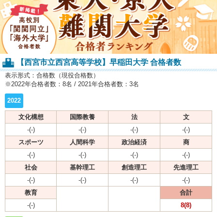
【西宮市立西宮高等学校】早稲田大学 合格者数
表示形式：合格数（現役合格数）
※2022年合格者数：8名 / 2021年合格者数：3名
2022
文化構想
国際教養
法
文
-(-)
-(-)
-(-)
-(-)
スポーツ
人間科学
政治経済
商
-(-)
-(-)
-(-)
-(-)
社会
基幹理工
創造理工
先進理工
-(-)
-(-)
-(-)
-(-)
教育
合計
-(-)
8(8)