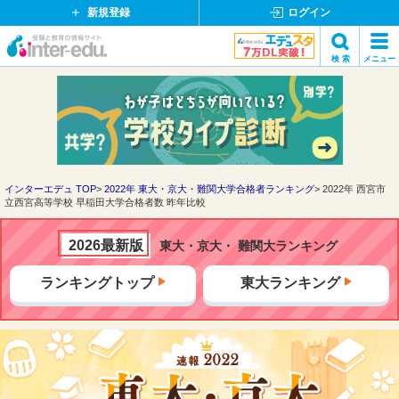
新規登録
ログイン
イ
検 索
メニュー
ン
閉
検索
タ
じ
ー
る
エ
デ
ュ・
ド
インターエデュ TOP
2022年 東大・京大・難関大学合格者ランキング
2022年 西宮市
立西宮高等学校 早稲田大学合格者数 昨年比較
ッ
ト
コ
2026最新版
東大・京大・ 難関大ランキング
ム
ランキングトップ
東大ランキング