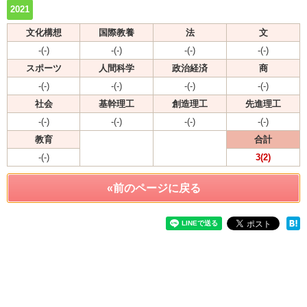
2021
文化構想
国際教養
法
文
-(-)
-(-)
-(-)
-(-)
スポーツ
人間科学
政治経済
商
-(-)
-(-)
-(-)
-(-)
社会
基幹理工
創造理工
先進理工
-(-)
-(-)
-(-)
-(-)
教育
合計
-(-)
3(2)
«前のページに戻る