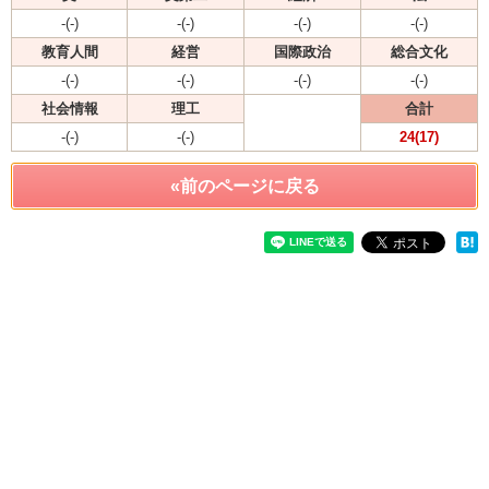
-(-)
-(-)
-(-)
-(-)
教育人間
経営
国際政治
総合文化
-(-)
-(-)
-(-)
-(-)
社会情報
理工
合計
-(-)
-(-)
24(17)
«前のページに戻る