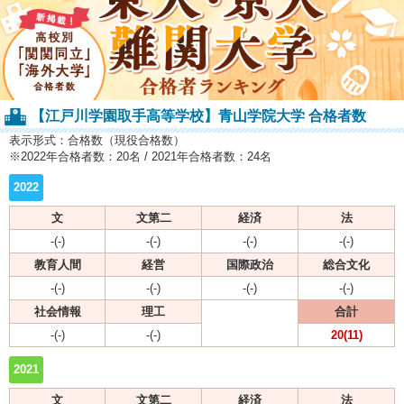
【江戸川学園取手高等学校】青山学院大学 合格者数
表示形式：合格数（現役合格数）
※2022年合格者数：20名 / 2021年合格者数：24名
2022
文
文第二
経済
法
-(-)
-(-)
-(-)
-(-)
教育人間
経営
国際政治
総合文化
-(-)
-(-)
-(-)
-(-)
社会情報
理工
合計
-(-)
-(-)
20(11)
2021
文
文第二
経済
法