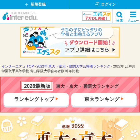
新規登録
ログイン
イ
検 索
メニュー
ン
閉
検索
タ
じ
ー
る
エ
デ
ュ・
ド
インターエデュ TOP
2022年 東大・京大・難関大学合格者ランキング
2022年 江戸川
学園取手高等学校 青山学院大学合格者数 昨年比較
ッ
ト
コ
2026最新版
東大・京大・ 難関大ランキング
ム
ランキングトップ
東大ランキング