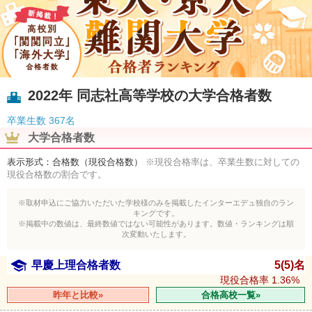
2022年 同志社高等学校の大学合格者数
卒業生数
367名
大学合格者数
表示形式：合格数（現役合格数）
※現役合格率は、卒業生数に対しての
現役合格数の割合です。
※取材申込にご協力いただいた学校様のみを掲載したインターエデュ独自のラン
キングです。
※掲載中の数値は、最終数値ではない可能性があります。数値・ランキングは順
次変動いたします。
早慶上理合格者数
5(5)名
現役合格率
1.36%
昨年と比較»
合格高校一覧»