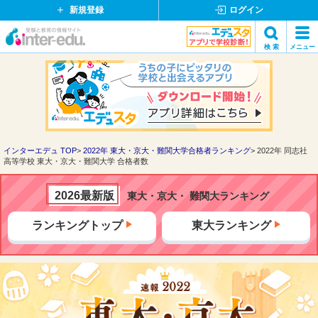
新規登録
ログイン
イ
検 索
メニュー
ン
閉
検索
タ
じ
ー
る
エ
デ
ュ・
ド
インターエデュ TOP
2022年 東大・京大・難関大学合格者ランキング
2022年 同志社
高等学校 東大・京大・難関大学 合格者数
ッ
ト
コ
2026最新版
東大・京大・ 難関大ランキング
ム
ランキングトップ
東大ランキング