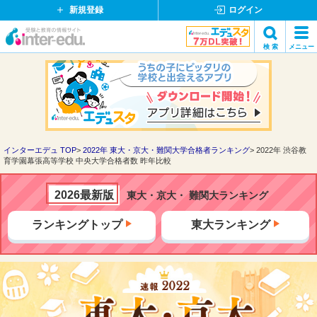
新規登録
ログイン
イ
検 索
メニュー
ン
閉
検索
タ
じ
ー
る
エ
デ
ュ・
ド
インターエデュ TOP
2022年 東大・京大・難関大学合格者ランキング
2022年 渋谷教
育学園幕張高等学校 中央大学合格者数 昨年比較
ッ
ト
コ
2026最新版
東大・京大・ 難関大ランキング
ム
ランキングトップ
東大ランキング