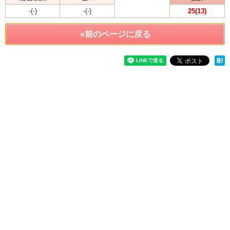
-(-)
-(-)
25(13)
«前のページに戻る