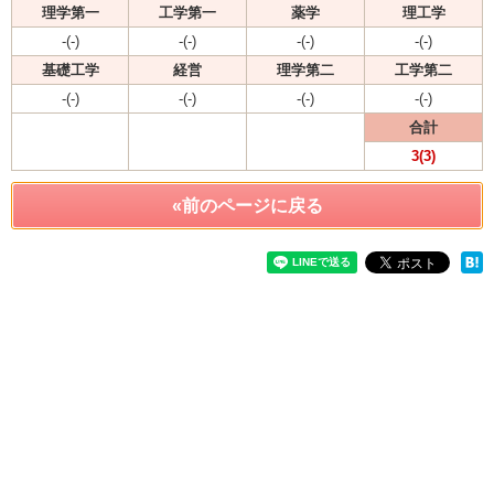
理学第一
工学第一
薬学
理工学
-(-)
-(-)
-(-)
-(-)
基礎工学
経営
理学第二
工学第二
-(-)
-(-)
-(-)
-(-)
合計
3(3)
«前のページに戻る