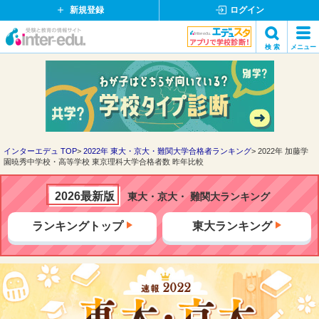
新規登録
ログイン
イ
検 索
メニュー
ン
閉
検索
タ
じ
ー
る
エ
デ
ュ・
ド
インターエデュ TOP
2022年 東大・京大・難関大学合格者ランキング
2022年 加藤学
園暁秀中学校・高等学校 東京理科大学合格者数 昨年比較
ッ
ト
コ
2026最新版
東大・京大・ 難関大ランキング
ム
ランキングトップ
東大ランキング