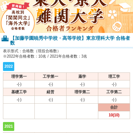
【加藤学園暁秀中学校・高等学校】東京理科大学 合格者
数
表示形式：合格数（現役合格数）
※2022年合格者数：10名 / 2021年合格者数：3名
2022
理学第一
工学第一
薬学
理工学
-(-)
-(-)
-(-)
-(-)
基礎工学
経営
理学第二
工学第二
-(-)
-(-)
-(-)
-(-)
合計
10(10)
2021