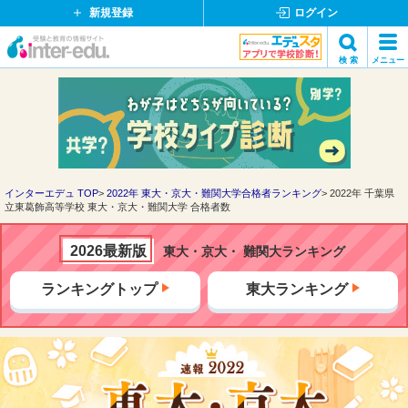
新規登録
ログイン
イ
検 索
メニュー
ン
閉
検索
タ
じ
ー
る
エ
デ
ュ・
ド
インターエデュ TOP
2022年 東大・京大・難関大学合格者ランキング
2022年 千葉県
立東葛飾高等学校 東大・京大・難関大学 合格者数
ッ
ト
コ
2026最新版
東大・京大・ 難関大ランキング
ム
ランキングトップ
東大ランキング