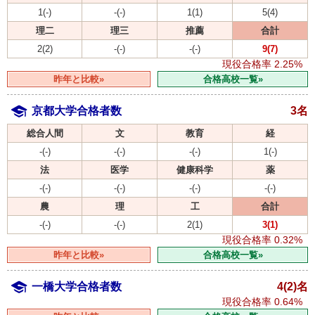
1(-)
-(-)
1(1)
5(4)
理二
理三
推薦
合計
2(2)
-(-)
-(-)
9(7)
現役合格率
2.25%
昨年と比較»
合格高校一覧»
京都大学合格者数
3名
総合人間
文
教育
経
-(-)
-(-)
-(-)
1(-)
法
医学
健康科学
薬
-(-)
-(-)
-(-)
-(-)
農
理
工
合計
-(-)
-(-)
2(1)
3(1)
現役合格率
0.32%
昨年と比較»
合格高校一覧»
一橋大学合格者数
4(2)名
現役合格率
0.64%