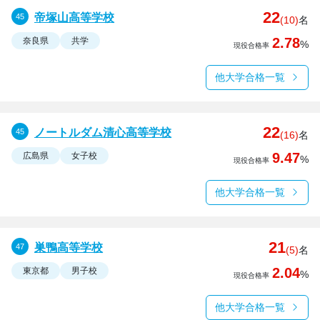
22
帝塚山高等学校
(10)
名
2.78
奈良県
共学
%
現役合格率
他大学合格一覧
22
ノートルダム清心高等学校
(16)
名
9.47
広島県
女子校
%
現役合格率
他大学合格一覧
21
巣鴨高等学校
(5)
名
2.04
東京都
男子校
%
現役合格率
他大学合格一覧