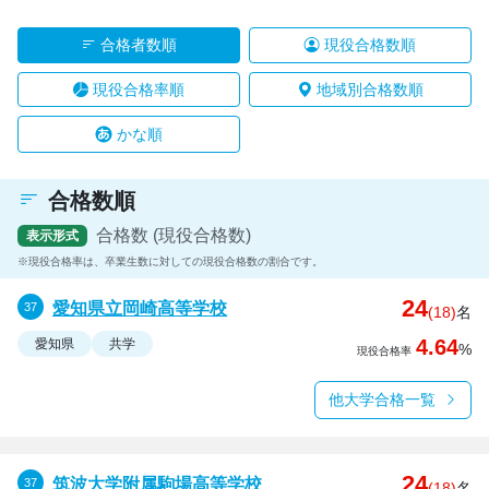
合格者数順
現役合格数順
現役合格率順
地域別合格数順
かな順
合格数順
合格数 (現役合格数)
表示形式
現役合格率は、卒業生数に対しての現役合格数の割合です。
24
愛知県立岡崎高等学校
(18)
名
4.64
愛知県
共学
%
現役合格率
他大学合格一覧
24
筑波大学附属駒場高等学校
(18)
名