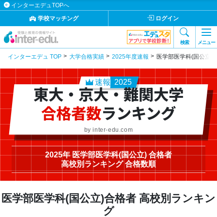
インターエデュTOPへ
学校マッチング
ログイン
検索
メニュー
インターエデュ TOP
大学合格実績
2025年度速報
医学部医学科(国公立)
速報
2025
東大・京大・難関大学
合格者数
ランキング
by inter-edu.com
2025年 医学部医学科(国公立) 合格者
高校別ランキング 合格数順
医学部医学科(国公立)合格者 高校別ランキン
グ