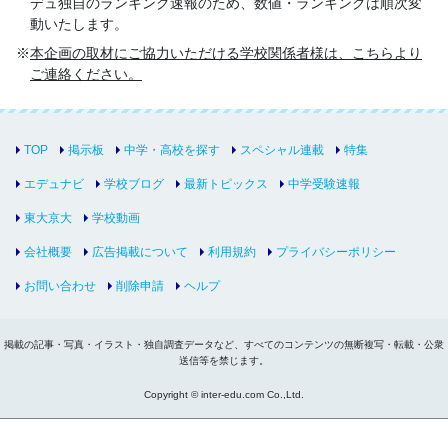
デュ独自のランキング速報のため、数値・ランキングは順次変
動いたします。
本企画の取材にご協力いただける学校関係者様は、こちらより
ご連絡ください。
TOP
掲示板
中学・高校を探す
スペシャル連載
特集
エデュナビ
学校ブログ
最新トピックス
中学受験速報
東大京大
学校動画
会社概要
広告掲載について
利用規約
プライバシーポリシー
お問い合わせ
削除申請
ヘルプ
掲載の記事・写真・イラスト・独自調査データなど、すべてのコンテンツの無断複写・転載・公衆
送信等を禁じます。
Copyright © inter-edu.com Co.,Ltd.