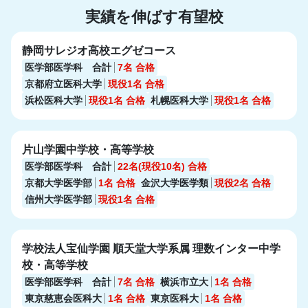
実績を伸ばす有望校
静岡サレジオ高校エグゼコース
医学部医学科 合計
7名
合格
京都府立医科大学
現役1名
合格
浜松医科大学
現役1名
合格
札幌医科大学
現役1名
合格
片山学園中学校・高等学校
医学部医学科 合計
22名(現役10名)
合格
京都大学医学部
1名
合格
金沢大学医学類
現役2名
合格
信州大学医学部
現役1名
合格
学校法人宝仙学園 順天堂大学系属 理数インター中学
校・高等学校
医学部医学科 合計
7名
合格
横浜市立大
1名
合格
東京慈恵会医科大
1名
合格
東京医科大
1名
合格