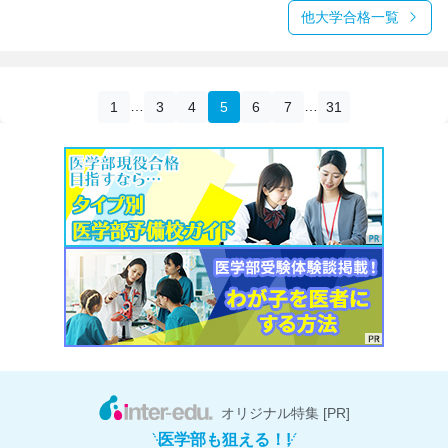
他大学合格一覧
…
…
1
3
4
5
6
7
31
オリジナル特集 [PR]
医学部も狙える！!