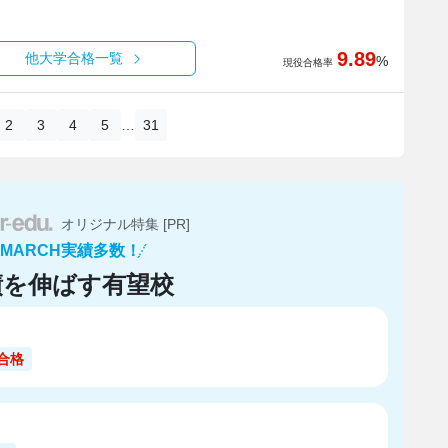
9.89
他大学合格一覧
%
現役合格率
…
2
3
4
5
31
オリジナル特集 [PR]
GMARCH実績多数！
績を伸ばす有望校
合格