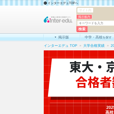
インターエデュTOPへ
サイト内
掲示板内
掲示版
中学・高校
を探す
インターエデュ TOP
大学合格実績
2
東大・
合格者
20
高校