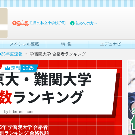
マイブッ
注目の私立小学校[PR]
初めての方へ
スペシャル連載
特集
エデュナビ
025年度速報
学習院大学 合格者ランキング
速報
2025
京大・難関大学
数
ランキング
by inter-edu.com
25年 学習院大学 合格者
別ランキング 合格数順