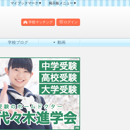
マイブックマーク▼
掲示板メニュー▼
クマーク一覧
掲示板の使い方
掲示板マップ
学校マッチング
ログイン
人気スレッドランキング
新規スレッド一覧
学校ブログ
動画
新着書き込み一覧