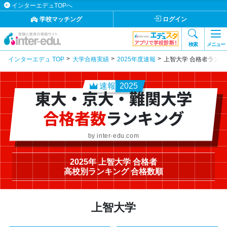
インターエデュTOPへ
学校マッチング
ログイン
検索
メニュー
インターエデュ TOP
大学合格実績
2025年度速報
上智大学 合格者ランキ
速報
2025
東大・京大・難関大学
合格者数
ランキング
by inter-edu.com
2025年 上智大学 合格者
高校別ランキング 合格数順
上智大学