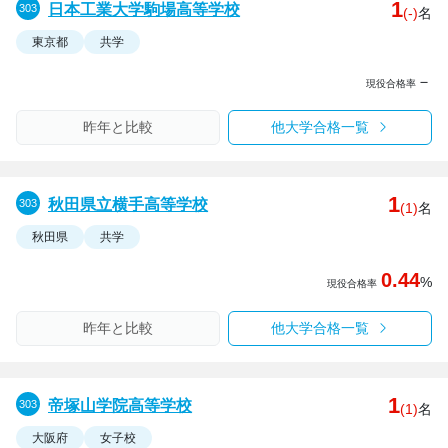
1
日本工業大学駒場高等学校
(-)
名
東京都
共学
－
現役合格率
昨年と比較
他大学合格一覧
1
秋田県立横手高等学校
(1)
名
秋田県
共学
0.44
%
現役合格率
昨年と比較
他大学合格一覧
1
帝塚山学院高等学校
(1)
名
大阪府
女子校