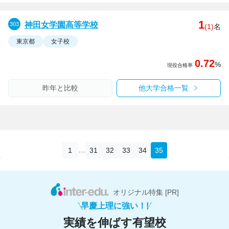
1
神田女学園高等学校
(1)
名
東京都
女子校
0.72
%
現役合格率
昨年と比較
他大学合格一覧
…
1
31
32
33
34
35
オリジナル特集 [PR]
早慶上理に強い！!
実績を伸ばす有望校