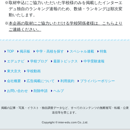
取材申込にご協力いただいた学校様のみを掲載したインターエ
デュ独自のランキング速報のため、数値・ランキングは順次変
動いたします。
本企画の取材にご協力いただける学校関係者様は、こちらより
ご連絡ください。
TOP
掲示板
中学・高校を探す
スペシャル連載
特集
エデュナビ
学校ブログ
最新トピックス
中学受験速報
東大京大
学校動画
会社概要
広告掲載について
利用規約
プライバシーポリシー
お問い合わせ
削除申請
ヘルプ
掲載の記事・写真・イラスト・独自調査データなど、すべてのコンテンツの無断複写・転載・公衆
送信等を禁じます。
Copyright © inter-edu.com Co.,Ltd.