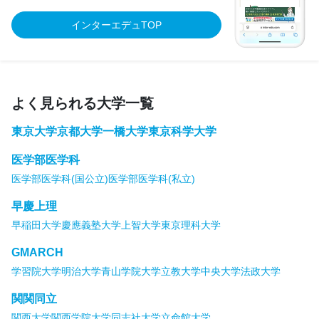
インターエデュTOP
よく見られる大学一覧
東京大学
京都大学
一橋大学
東京科学大学
医学部医学科
医学部医学科(国公立)
医学部医学科(私立)
早慶上理
早稲田大学
慶應義塾大学
上智大学
東京理科大学
GMARCH
学習院大学
明治大学
青山学院大学
立教大学
中央大学
法政大学
関関同立
関西大学
関西学院大学
同志社大学
立命館大学