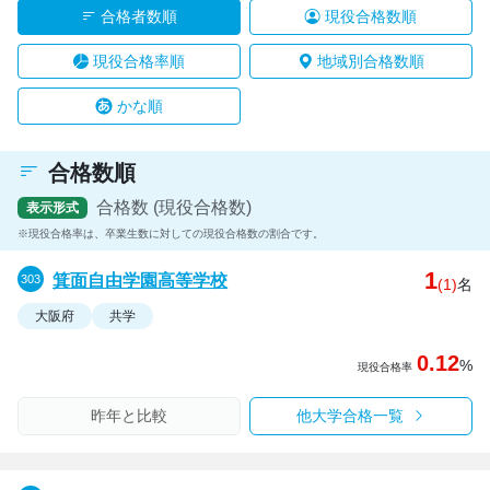
合格者数順
現役合格数順
現役合格率順
地域別合格数順
かな順
合格数順
合格数 (現役合格数)
表示形式
現役合格率は、卒業生数に対しての現役合格数の割合です。
1
箕面自由学園高等学校
(1)
名
大阪府
共学
0.12
%
現役合格率
昨年と比較
他大学合格一覧