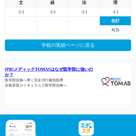
文
経
法
理
-(-)
-(-)
-(-)
-(-)
合計
4(3)
学校の実績ページに戻る