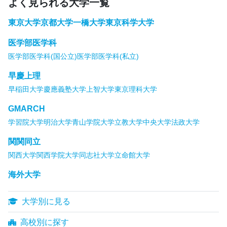
よく見られる大学一覧
東京大学
京都大学
一橋大学
東京科学大学
医学部医学科
医学部医学科(国公立)
医学部医学科(私立)
早慶上理
早稲田大学
慶應義塾大学
上智大学
東京理科大学
GMARCH
学習院大学
明治大学
青山学院大学
立教大学
中央大学
法政大学
関関同立
関西大学
関西学院大学
同志社大学
立命館大学
海外大学
大学別に見る
高校別に探す