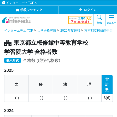
インターエデュTOPへ
学校マッチング
ログイン
検索
メニュー
インターエデュ TOP
大学合格実績
2025年度速報
東京都立桜修館中等教
東京都立桜修館中等教育学校
学習院大学 合格者数
合格数 (現役合格数)
表示形式
2025
合
文
経
法
理
計
数
-(-)
-(-)
-(-)
-(-)
6(6)
2024