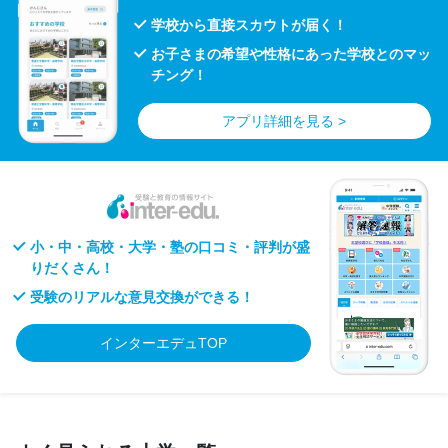
学校から直接スカウトが届く！
お子さまの希望や性格にあった学校とのマッ
チング！
アプリ詳細を見る >
小・中・高校・大学・塾の口コミ・評判が盛
りだくさん！
受験のリアルな意見交換ができる！
インターエデュTOP