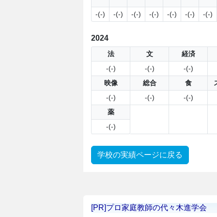
-(-)
-(-)
-(-)
-(-)
-(-)
-(-)
-(-)
2024
法
文
経済
-(-)
-(-)
-(-)
映像
総合
食
-(-)
-(-)
-(-)
薬
-(-)
学校の実績ページに戻る