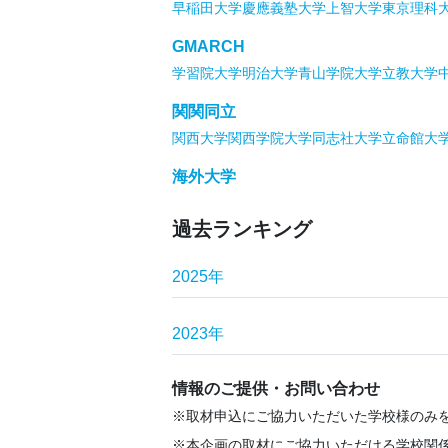
早稲田大学
慶應義塾大学
上智大学
東京理科
GMARCH
学習院大学
明治大学
青山学院大学
立教大学
関関同立
関西大学
関西学院大学
同志社大学
立命館大
海外大学
過去ランキング
2025年
2023年
情報のご提供・お問い合わせ
取材申込にご協力いただいた学校様のみ
本企画の取材にご協力いただける学校関