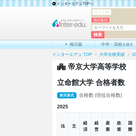
インターエデュTOPへ
サイト内
掲示板内
掲示版
中学・高校
を探す
インターエデュ TOP
大学合格実績
2
帝京大学高等学校
立命館大学 合格者数
合格数 (現役合格数)
表示形式
2025
経
経
産
政
国
法
文
済
営
業
策
際