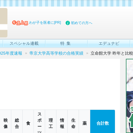
マイブッ
わが子を医者に[PR]
初めての方へ
スペシャル連載
特集
エデュナビ
025年度速報
帝京大学高等学校の合格実績
立命館大学 昨年と比
ス
映
総
ポ
理
情
生
食
薬
合計数
像
合
ー
工
報
命
ツ