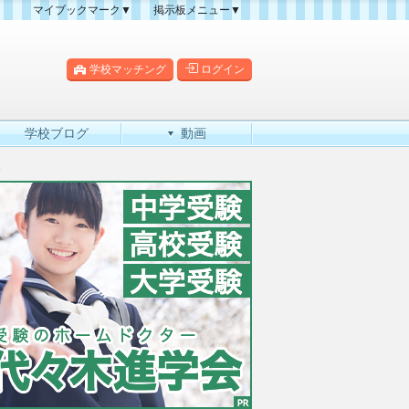
マイブックマーク▼
掲示板メニュー▼
クマーク一覧
掲示板の使い方
掲示板マップ
学校マッチング
ログイン
人気スレッドランキング
新規スレッド一覧
学校ブログ
動画
新着書き込み一覧
較