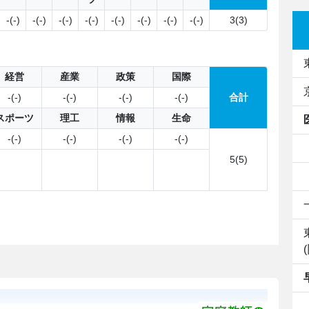
-(-)
-(-)
-(-)
-(-)
-(-)
-(-)
-(-)
-(-)
3(3)
経営
産業
政策
国際
-(-)
-(-)
-(-)
-(-)
合計
スポーツ
理工
情報
生命
-(-)
-(-)
-(-)
-(-)
5(5)