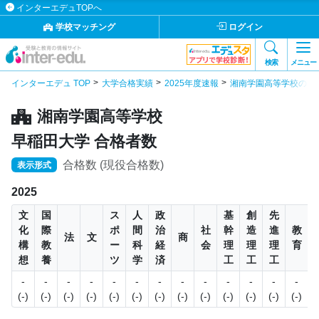
インターエデュTOPへ
学校マッチング
ログイン
検索
メニュー
インターエデュ TOP
大学合格実績
2025年度速報
湘南学園高等学校の合
湘南学園高等学校
早稲田大学 合格者数
合格数 (現役合格数)
表示形式
2025
文
国
ス
人
政
基
創
先
化
際
ポ
間
治
社
幹
造
進
教
法
文
商
構
教
ー
科
経
会
理
理
理
育
想
養
ツ
学
済
工
工
工
-
-
-
-
-
-
-
-
-
-
-
-
-
3
(-)
(-)
(-)
(-)
(-)
(-)
(-)
(-)
(-)
(-)
(-)
(-)
(-)