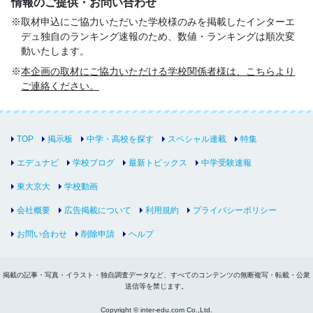
情報のご提供・お問い合わせ
取材申込にご協力いただいた学校様のみを掲載したインターエ
デュ独自のランキング速報のため、数値・ランキングは順次変
動いたします。
本企画の取材にご協力いただける学校関係者様は、こちらより
ご連絡ください。
TOP
掲示板
中学・高校を探す
スペシャル連載
特集
エデュナビ
学校ブログ
最新トピックス
中学受験速報
東大京大
学校動画
会社概要
広告掲載について
利用規約
プライバシーポリシー
お問い合わせ
削除申請
ヘルプ
掲載の記事・写真・イラスト・独自調査データなど、すべてのコンテンツの無断複写・転載・公衆
送信等を禁じます。
Copyright © inter-edu.com Co.,Ltd.