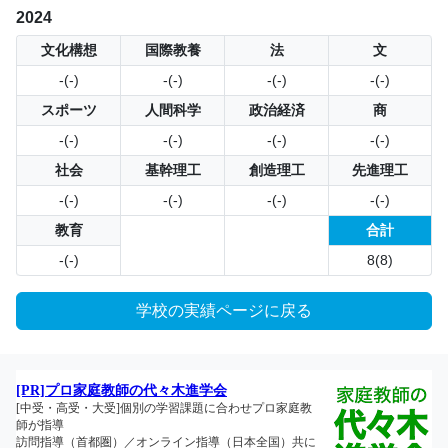
2024
文化構想
国際教養
法
文
-(-)
-(-)
-(-)
-(-)
スポーツ
人間科学
政治経済
商
-(-)
-(-)
-(-)
-(-)
社会
基幹理工
創造理工
先進理工
-(-)
-(-)
-(-)
-(-)
教育
合計
-(-)
8(8)
学校の実績ページに戻る