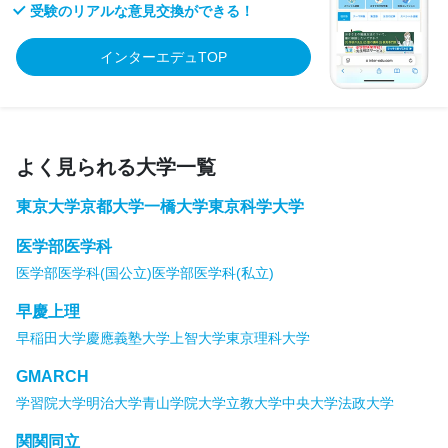
受験のリアルな意見交換ができる！
インターエデュTOP
よく見られる大学一覧
東京大学
京都大学
一橋大学
東京科学大学
医学部医学科
医学部医学科(国公立)
医学部医学科(私立)
早慶上理
早稲田大学
慶應義塾大学
上智大学
東京理科大学
GMARCH
学習院大学
明治大学
青山学院大学
立教大学
中央大学
法政大学
関関同立