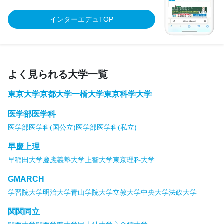
インターエデュTOP
よく見られる大学一覧
東京大学
京都大学
一橋大学
東京科学大学
医学部医学科
医学部医学科(国公立)
医学部医学科(私立)
早慶上理
早稲田大学
慶應義塾大学
上智大学
東京理科大学
GMARCH
学習院大学
明治大学
青山学院大学
立教大学
中央大学
法政大学
関関同立