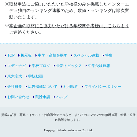
取材申込にご協力いただいた学校様のみを掲載したインターエ
デュ独自のランキング速報のため、数値・ランキングは順次変
動いたします。
本企画の取材にご協力いただける学校関係者様は、こちらより
ご連絡ください。
TOP
掲示板
中学・高校を探す
スペシャル連載
特集
エデュナビ
学校ブログ
最新トピックス
中学受験速報
東大京大
学校動画
会社概要
広告掲載について
利用規約
プライバシーポリシー
お問い合わせ
削除申請
ヘルプ
掲載の記事・写真・イラスト・独自調査データなど、すべてのコンテンツの無断複写・転載・公衆
送信等を禁じます。
Copyright © inter-edu.com Co.,Ltd.