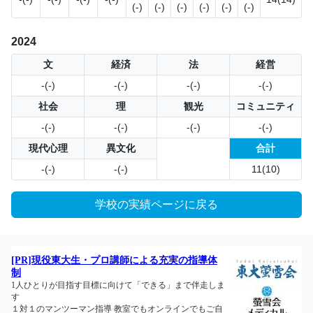
(-)
(-)
(-)
(-)
(-)
(-)
2024
文
経済
法
経営
-(-)
-(-)
-(-)
-(-)
社会
理
観光
コミュニティ
-(-)
-(-)
-(-)
-(-)
現代心理
異文化
合計
-(-)
-(-)
11(10)
学校の実績ページに戻る