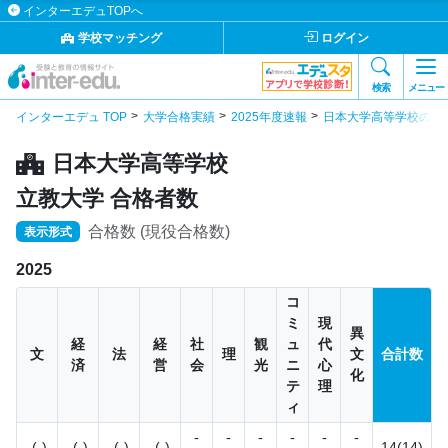
インターエデュTOPへ
学校マッチング
ログイン
検索
メニュー
インターエデュ TOP
大学合格実績
2025年度速報
日本大学高等学校の合
日本大学高等学校
立教大学 合格者数
合格数 (現役合格数)
表示形式
2025
コ
ミ
現
異
経
経
社
観
ュ
代
文
法
理
文
合計数
済
営
会
光
ニ
心
化
テ
理
ィ
-
-
-
-
-
-
-(-)
-(-)
-(-)
-(-)
14(14)