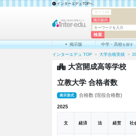
インターエデュTOPへ
サイト内
掲示板内
掲示版
中学・高校
を探す
インターエデュ TOP
大学合格実績
2
大宮開成高等学校
立教大学 合格者数
合格数 (現役合格数)
表示形式
2025
文
経済
法
経営
社