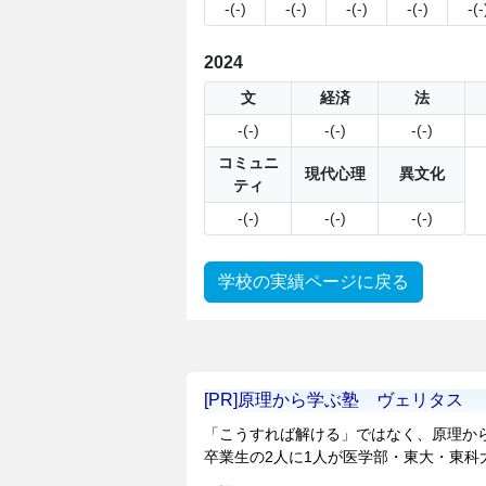
-(-)
-(-)
-(-)
-(-)
-(-
2024
文
経済
法
-(-)
-(-)
-(-)
コミュニ
現代心理
異文化
ティ
-(-)
-(-)
-(-)
学校の実績ページに戻る