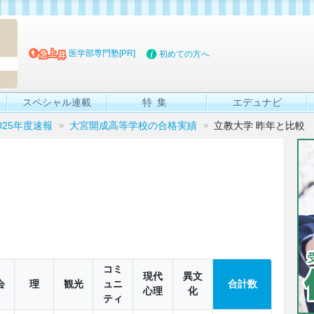
マイブッ
医学部専門塾[PR]
初めての方へ
スペシャル連載
特集
エデュナビ
025年度速報
大宮開成高等学校の合格実績
立教大学 昨年と比較
コミ
現代
異文
会
理
観光
ュニ
合計数
心理
化
ティ