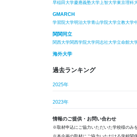
早稲田大学
慶應義塾大学
上智大学
東京理科
GMARCH
学習院大学
明治大学
青山学院大学
立教大学
関関同立
関西大学
関西学院大学
同志社大学
立命館大
海外大学
過去ランキング
2025年
2023年
情報のご提供・お問い合わせ
取材申込にご協力いただいた学校様のみ
本企画の取材にご協力いただける学校関