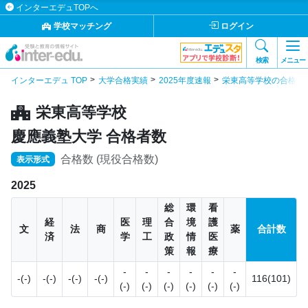
インターエデュTOPへ
学校マッチング
ログイン
検索
メニュー
インターエデュ TOP
大学合格実績
2025年度速報
栄東高等学校の合格実
栄東高等学校
慶應義塾大学 合格者数
合格数 (現役合格数)
表示形式
2025
総
環
看
経
医
理
合
境
護
文
法
商
薬
合計数
済
学
工
政
情
医
策
報
療
-
-
-
-
-
-
-(-)
-(-)
-(-)
-(-)
116(101)
(-)
(-)
(-)
(-)
(-)
(-)