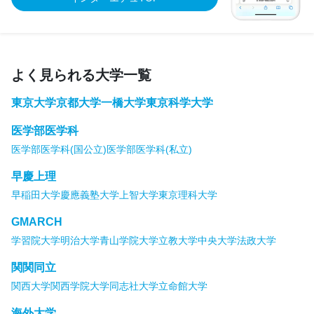
よく見られる大学一覧
東京大学
京都大学
一橋大学
東京科学大学
医学部医学科
医学部医学科(国公立)
医学部医学科(私立)
早慶上理
早稲田大学
慶應義塾大学
上智大学
東京理科大学
GMARCH
学習院大学
明治大学
青山学院大学
立教大学
中央大学
法政大学
関関同立
関西大学
関西学院大学
同志社大学
立命館大学
海外大学