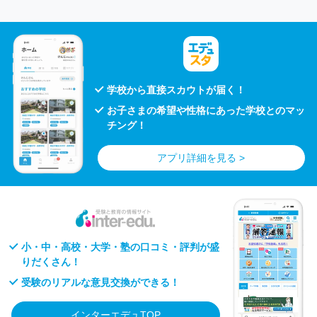
学校から直接スカウトが届く！
お子さまの希望や性格にあった学校とのマッ
チング！
アプリ詳細を見る >
小・中・高校・大学・塾の口コミ・評判が盛
りだくさん！
受験のリアルな意見交換ができる！
インターエデュTOP