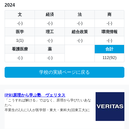
2024
文
経済
法
商
-(-)
-(-)
-(-)
-(-)
医学
理工
総合政策
環境情報
1(1)
-(-)
-(-)
-(-)
看護医療
薬
合計
-(-)
-(-)
112(92)
学校の実績ページに戻る