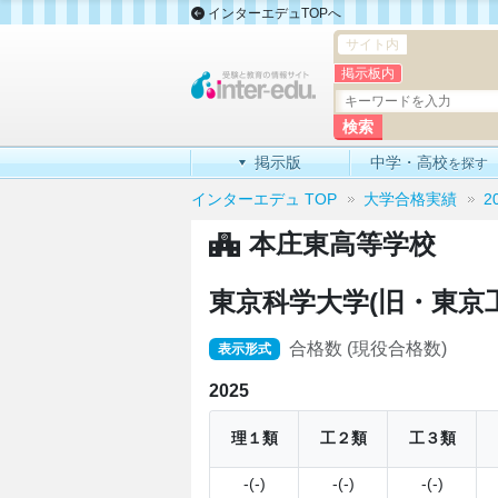
インターエデュTOPへ
サイト内
掲示板内
掲示版
中学・高校
を探す
インターエデュ TOP
大学合格実績
2
本庄東高等学校
東京科学大学(旧・東京工
合格数 (現役合格数)
表示形式
2025
理１類
工２類
工３類
-(-)
-(-)
-(-)