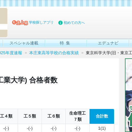
マイブッ
学校探しアプリ
初めての方へ
スペシャル連載
特集
エデュナビ
025年度速報
本庄東高等学校の合格実績
東京科学大学(旧・東京工
業大学) 合格者数
生命理工
工４類
工５類
工６類
合計数
７類
-(-)
-(-)
-(-)
-(-)
1(1)