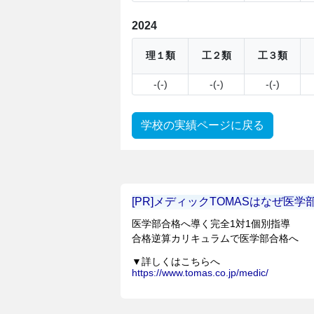
2024
理１類
工２類
工３類
-(-)
-(-)
-(-)
学校の実績ページに戻る