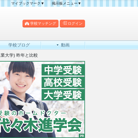
マイブックマーク▼
掲示板メニュー▼
クマーク一覧
掲示板の使い方
掲示板マップ
学校マッチング
ログイン
人気スレッドランキング
新規スレッド一覧
学校ブログ
動画
新着書き込み一覧
業大学) 昨年と比較