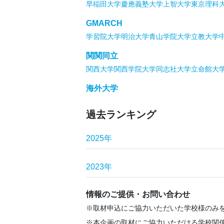
早稲田大学
慶應義塾大学
上智大学
東京理科
GMARCH
学習院大学
明治大学
青山学院大学
立教大学
関関同立
関西大学
関西学院大学
同志社大学
立命館大
海外大学
過去ランキング
2025年
2023年
情報のご提供・お問い合わせ
取材申込にご協力いただいた学校様のみ
本企画の取材にご協力いただける学校関