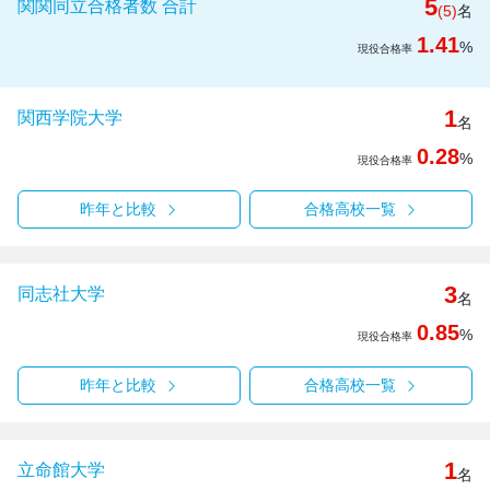
5
関関同立合格者数 合計
(5)
名
1.41
%
現役合格率
1
関西学院大学
名
0.28
%
現役合格率
昨年と比較
合格高校一覧
3
同志社大学
名
0.85
%
現役合格率
昨年と比較
合格高校一覧
1
立命館大学
名