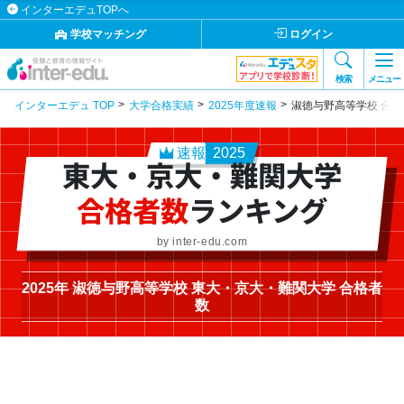
インターエデュTOPへ
学校マッチング
ログイン
検索
メニュー
インターエデュ TOP
大学合格実績
2025年度速報
淑徳与野高等学校 合格
速報
2025
東大・京大・難関大学
合格者数
ランキング
by inter-edu.com
2025年 淑徳与野高等学校 東大・京大・難関大学 合格者
数