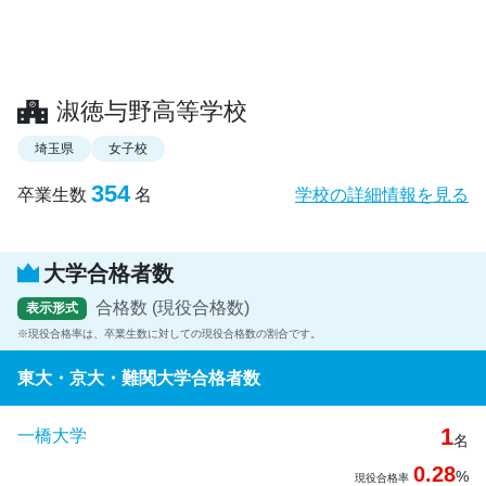
淑徳与野高等学校
埼玉県
女子校
354
卒業生数
名
学校の詳細情報を見る
大学合格者数
合格数 (現役合格数)
表示形式
現役合格率は、卒業生数に対しての現役合格数の割合です。
東大・京大・難関大学合格者数
1
一橋大学
名
0.28
%
現役合格率