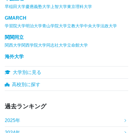
早稲田大学
慶應義塾大学
上智大学
東京理科大学
GMARCH
学習院大学
明治大学
青山学院大学
立教大学
中央大学
法政大学
関関同立
関西大学
関西学院大学
同志社大学
立命館大学
海外大学
大学別に見る
高校別に探す
過去ランキング
2025年
2024年