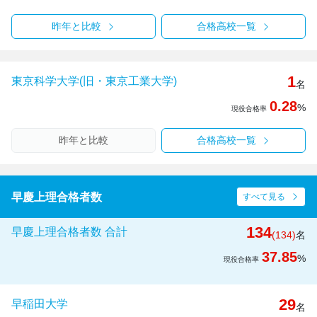
昨年と比較
合格高校一覧
1
東京科学大学(旧・東京工業大学)
名
0.28
%
現役合格率
昨年と比較
合格高校一覧
早慶上理合格者数
すべて見る
134
早慶上理合格者数 合計
(134)
名
37.85
%
現役合格率
29
早稲田大学
名