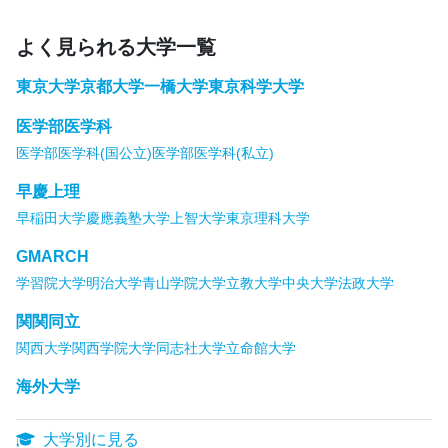
よく見られる大学一覧
東京大学
京都大学
一橋大学
東京科学大学
医学部医学科
医学部医学科(国公立)
医学部医学科(私立)
早慶上理
早稲田大学
慶應義塾大学
上智大学
東京理科大学
GMARCH
学習院大学
明治大学
青山学院大学
立教大学
中央大学
法政大学
関関同立
関西大学
関西学院大学
同志社大学
立命館大学
海外大学
大学別に見る