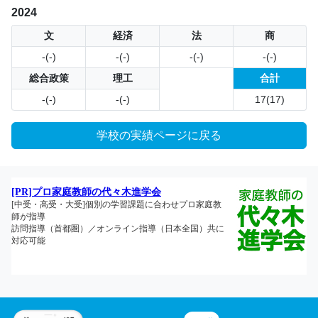
2024
文
経済
法
商
-(-)
-(-)
-(-)
-(-)
総合政策
理工
合計
-(-)
-(-)
17(17)
学校の実績ページに戻る