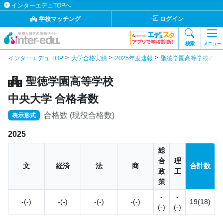
インターエデュTOPへ
学校マッチング
ログイン
検索
メニュー
インターエデュ TOP
大学合格実績
2025年度速報
聖徳学園高等学校の合
聖徳学園高等学校
中央大学 合格者数
合格数 (現役合格数)
表示形式
2025
総
合
理
文
経済
法
商
合計数
政
工
策
-
-
-(-)
-(-)
-(-)
-(-)
19(18)
(-)
(-)