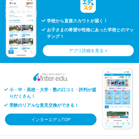
学校から直接スカウトが届く！
お子さまの希望や性格にあった学校とのマッ
チング！
アプリ詳細を見る >
小・中・高校・大学・塾の口コミ・評判が盛
りだくさん！
受験のリアルな意見交換ができる！
インターエデュTOP